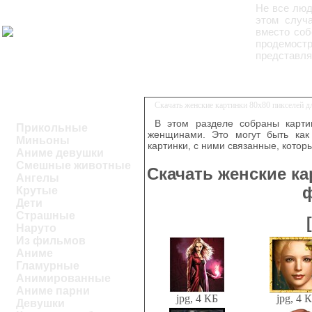
Не все люд
этом случ
вместо соб
продемостр
представля
Скачать женские картинки 80х80 пикселей 
В этом разделе собраны карти
Прикольные
женщинами. Это могут быть как
Миньоны
картинки, с ними связанные, котор
Аниме девушки
Смешные животные
Скачать женские ка
Ангелы
Крутые
Дети
Страшные
Наруто
Из фильмов
Аниме
Гламурные
Анимированные
Аниме парни
jpg, 4 КБ
jpg, 4 
Девушки