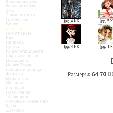
Красивые губы
Женские глаза
Эмо
Знаменитости
Готические
jpg, 4 КБ
jpg, 5 
Винкс
Женские
Позитивные
Еда
Природа
jpg, 4 КБ
jpg, 4 
Цветы
Из мультфильмов
Шаржи на звезд
Мотоциклы
Мишки Тедди
Любовь и сердца
8
Размеры:
64
70
Фэнтези
Мультяшки
Машины
Хэллоуин
Новогодние
14 февраля
Любовь и романтика
Куклы
Драконы