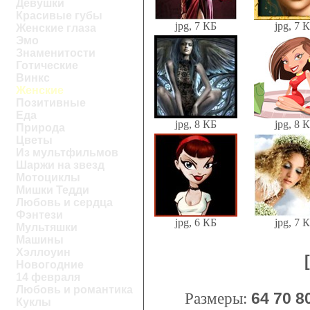
Девушки
Красивые губы
jpg, 7 КБ
jpg, 7 
Женские глаза
Эмо
Знаменитости
Готические
Винкс
Женские
Позитивные
Еда
jpg, 8 КБ
jpg, 8 
Природа
Цветы
Из мультфильмов
Шаржи на звезд
Мотоциклы
Мишки Тедди
Любовь и сердца
Фэнтези
jpg, 6 КБ
jpg, 7 
Мультяшки
Машины
Хэллоуин
Новогодние
14 февраля
Любовь и романтика
Размеры:
64
70
8
Куклы