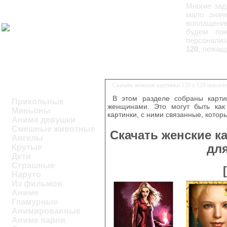
Многие зад
мало знач
воплащение
будем пон
персонализ
120
, лежащ
Скачать женские картинки 120 х 120 пиксел
В этом разделе собраны карти
Прикольные
женщинами. Это могут быть как
Миньоны
картинки, с ними связанные, котор
Аниме девушки
Смешные животные
Скачать женские ка
Ангелы
дл
Крутые
Дети
Страшные
Наруто
Из фильмов
Аниме
Гламурные
Анимированные
Аниме парни