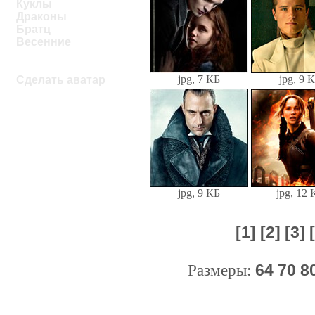
Куклы
Драконы
Братц
Весенние
jpg, 7 КБ
jpg, 9 
Сделать аватар
jpg, 9 КБ
jpg, 12 
[1]
[2]
[3]
Размеры:
64
70
8