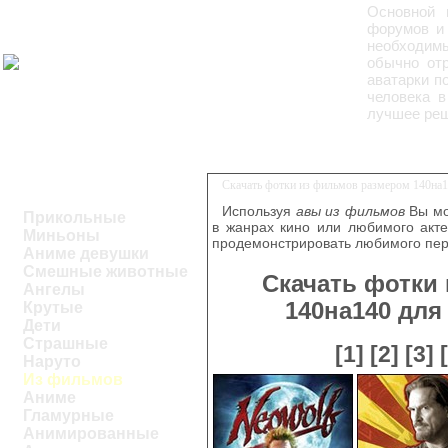
Основной 
форумов и 
необходим
обычно отр
аватарки п
человека в
лучшее реш
Скачать фотки из фильмов размером 140на1
Используя
авы из фильмов
Вы мо
Прикольные
в жанрах кино или любимого акт
Миньоны
продемонстрировать любимого пер
Аниме девушки
Смешные животные
Скачать фотки
Ангелы
140на140 дл
Крутые
Дети
Страшные
[1]
[2]
[3]
Наруто
Из фильмов
Аниме
Гламурные
Анимированные