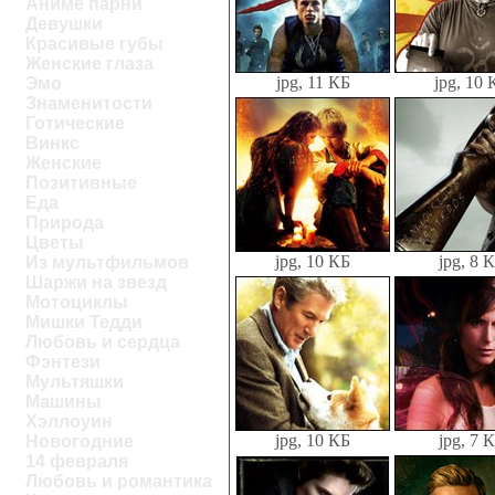
Аниме парни
Девушки
Красивые губы
Женские глаза
jpg, 11 КБ
jpg, 10 
Эмо
Знаменитости
Готические
Винкс
Женские
Позитивные
Еда
Природа
Цветы
jpg, 10 КБ
jpg, 8 
Из мультфильмов
Шаржи на звезд
Мотоциклы
Мишки Тедди
Любовь и сердца
Фэнтези
Мультяшки
Машины
Хэллоуин
jpg, 10 КБ
jpg, 7 
Новогодние
14 февраля
Любовь и романтика