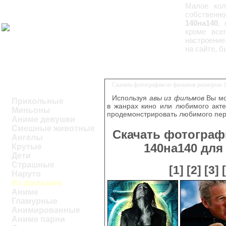
Малое кол
собственн
140на140
,
кроме все
настроение
на сайте, б
Скачать фотографии из фильмов размером 
Используя
авы из фильмов
Вы мо
Прикольные
в жанрах кино или любимого акт
Миньоны
продемонстрировать любимого пер
Аниме девушки
Смешные животные
Скачать фотограф
Ангелы
140на140 дл
Крутые
Дети
Страшные
[1]
[2]
[3]
Наруто
Из фильмов
Аниме
Гламурные
Анимированные
Аниме парни