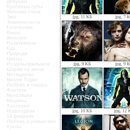
Девушки
Красивые губы
Женские глаза
jpg, 11 КБ
jpg, 7 
Эмо
Знаменитости
Готические
Винкс
Женские
Позитивные
Еда
Природа
Цветы
jpg, 9 КБ
jpg, 9 
Из мультфильмов
Шаржи на звезд
Мотоциклы
Мишки Тедди
Любовь и сердца
Фэнтези
Мультяшки
Машины
Хэллоуин
jpg, 10 КБ
jpg, 12 
Новогодние
14 февраля
Любовь и романтика
Куклы