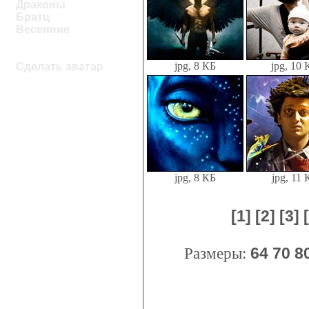
Драконы
Братц
Весенние
jpg, 8 КБ
jpg, 10 
Сделать аватар
jpg, 8 КБ
jpg, 11 
[1]
[2]
[3]
Размеры:
64
70
8