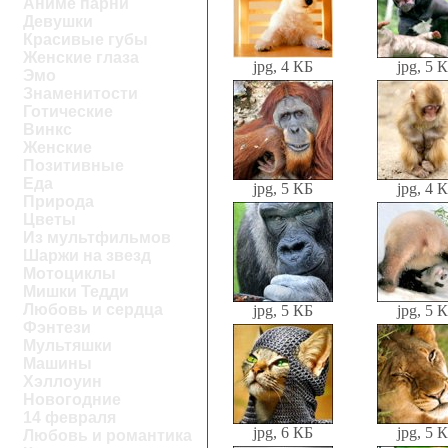
Аниме парни
Девушки
Красивые губы
Женские глаза
jpg, 4 КБ
jpg, 5 
Эмо
Знаменитости
Готические
Винкс
Женские
Позитивные
Еда
jpg, 5 КБ
jpg, 4 
Природа
Цветы
Из мультфильмов
Шаржи на звезд
Мотоциклы
Мишки Тедди
Любовь и сердца
jpg, 5 КБ
jpg, 5 
Фэнтези
Мультяшки
Машины
Хэллоуин
Новогодние
14 февраля
jpg, 6 КБ
jpg, 5 
Любовь и романтика