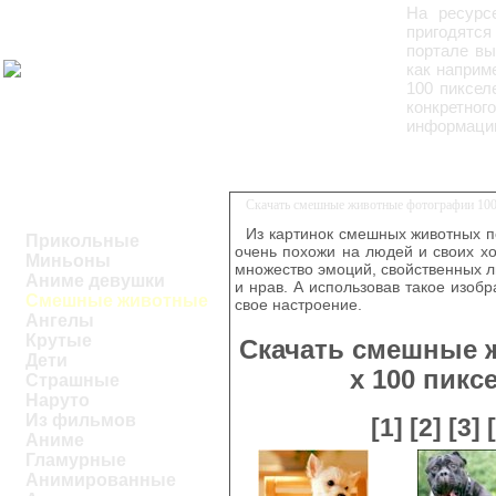
На ресур
пригодятся
портале вы
как наприм
100 пиксел
конкретног
информации
Скачать смешные животные фотографии 100
Из картинок смешных животных п
Прикольные
очень похожи на людей и своих х
Миньоны
множество эмоций, свойственных л
Аниме девушки
и нрав. А использовав такое изо
Смешные животные
свое настроение.
Ангелы
Крутые
Скачать смешные 
Дети
х 100 пик
Страшные
Наруто
Из фильмов
[1]
[2]
[3]
Аниме
Гламурные
Анимированные