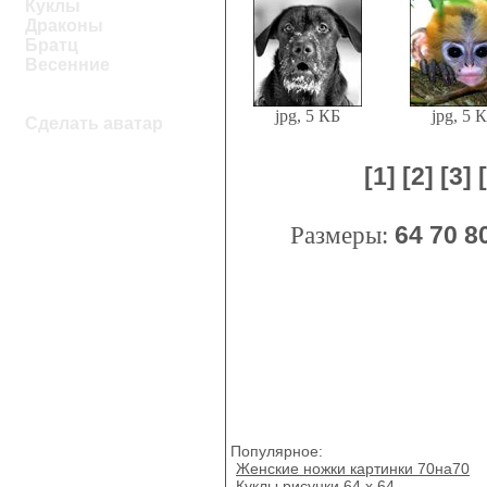
Куклы
Драконы
Братц
Весенние
jpg, 5 КБ
jpg, 5 
Сделать аватар
[1]
[2]
[3]
Размеры:
64
70
8
Популярное:
Женские ножки картинки 70на70
Куклы рисунки 64 x 64