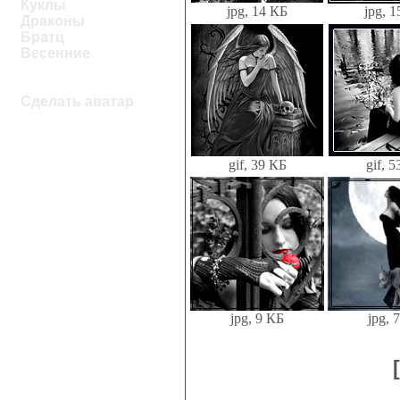
Куклы
jpg, 14 КБ
jpg, 
Драконы
Братц
Весенние
Сделать аватар
gif, 39 КБ
gif, 
jpg, 9 КБ
jpg, 