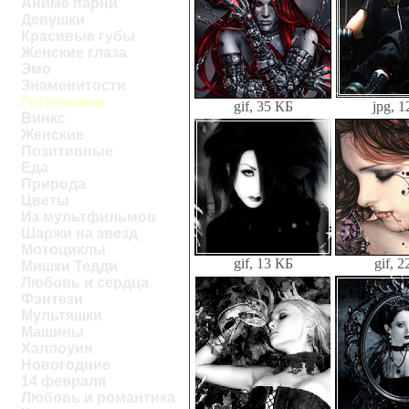
Аниме парни
Девушки
Красивые губы
Женские глаза
Эмо
Знаменитости
Готические
gif, 35 КБ
jpg, 
Винкс
Женские
Позитивные
Еда
Природа
Цветы
Из мультфильмов
Шаржи на звезд
Мотоциклы
gif, 13 КБ
gif, 
Мишки Тедди
Любовь и сердца
Фэнтези
Мультяшки
Машины
Хэллоуин
Новогодние
14 февраля
Любовь и романтика