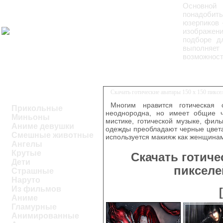
Основной 
понадобит
юзерпиков 
изображени
подборе д
выполняет
возможност
Скачать готические аватары 150 x 150 пикс
Многим нравится готическая 
Прикольные
неоднородна, но имеет общие ч
Миньоны
мистике, готической музыке, фил
Аниме девушки
одежды преобладают черные цвета
Смешные животные
используется макияж как женщинам
Ангелы
Крутые
Скачать готиче
Дети
пикселе
Страшные
Наруто
Из фильмов
Аниме
Гламурные
Анимированные