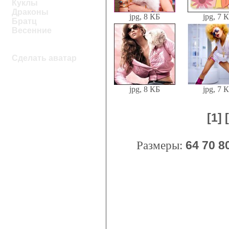
Куклы
Драконы
jpg, 8 КБ
jpg, 7 
Братц
Весенние
Сделать аватар
jpg, 8 КБ
jpg, 7 
[1]
Размеры:
64
70
8