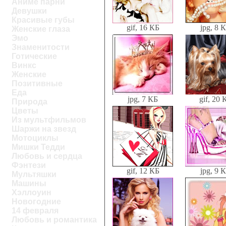
Аниме парни
Девушки
Красивые губы
gif, 16 КБ
jpg, 8 
Женские глаза
Эмо
Знаменитости
Готические
Винкс
Женские
Позитивные
Еда
jpg, 7 КБ
gif, 20 
Природа
Цветы
Из мультфильмов
Шаржи на звезд
Мотоциклы
Мишки Тедди
Любовь и сердца
Фэнтези
gif, 12 КБ
jpg, 9 
Мультяшки
Машины
Хэллоуин
Новогодние
14 февраля
Любовь и романтика