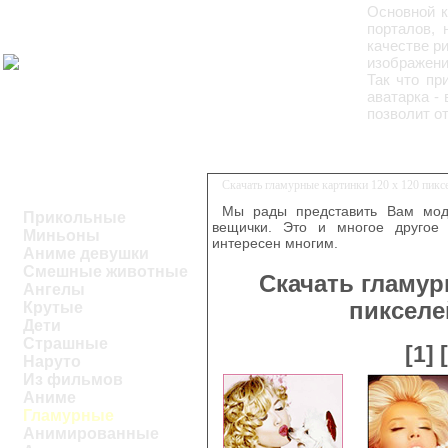
Основной к
порталов, 
качестве р
изображени
Так что пр
аватарка - 
позволит о
Скачать гламурные картинки 120 х 120 пик
Мы рады представить Вам модн
Прикольные
вещички. Это и многое другое 
Миньоны
интересен многим.
Аниме девушки
Смешные животные
Скачать гламур
Ангелы
пикселе
Крутые
Дети
Страшные
[1]
Наруто
Из фильмов
Аниме
Гламурные
Анимированные