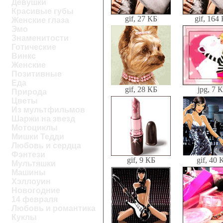
Девушки
Красивые губы
gif, 27 КБ
gif, 164
Женские глаза
Эмо
Знаменитости
Готические
Винкс
Женские
Позитивные
Еда
gif, 28 КБ
jpg, 7 
Природа
Цветы
Из мультфильмов
Шаржи на звезд
Мотоциклы
Мишки Тедди
Любовь и сердца
Фэнтези
gif, 9 КБ
gif, 40 
Мультяшки
Машины
Хэллоуин
Новогодние
14 февраля
Любовь и романтика
Куклы