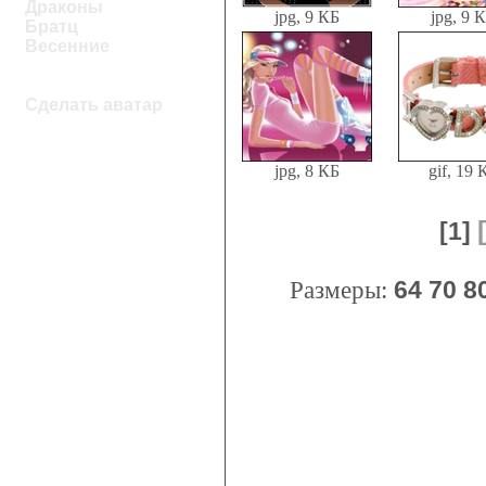
Драконы
jpg, 9 КБ
jpg, 9 
Братц
Весенние
Сделать аватар
jpg, 8 КБ
gif, 19 
[1]
Размеры:
64
70
8