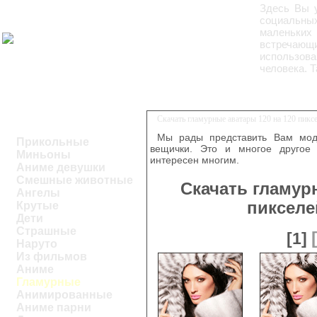
Здесь Вы 
социальных
маленьких
встречающи
использова
человека. 
Скачать гламурные аватары 120 на 120 пикс
Мы рады представить Вам модн
Прикольные
вещички. Это и многое другое 
Миньоны
интересен многим.
Аниме девушки
Смешные животные
Скачать гламур
Ангелы
пикселе
Крутые
Дети
Страшные
[1]
Наруто
Из фильмов
Аниме
Гламурные
Анимированные
Аниме парни