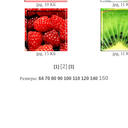
jpg, 10 КБ
jpg, 11 
jpg, 15 КБ
jpg, 11 
[2]
[1]
[3]
150
Размеры:
64
70
80
90
100
110
120
140