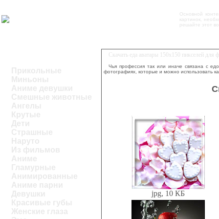
Основной конте
картинок, необ
решайте этот во
Скачать еда аватары 150х150 пикселей для
Чья профессия так или иначе связана с едо
Прикольные
фотографиях, которые и можно использовать ка
Миньоны
С
Аниме девушки
Смешные животные
Ангелы
Крутые
Дети
Страшные
Наруто
Из фильмов
Аниме
Гламурные
Анимированные
Аниме парни
jpg, 10 КБ
Девушки
Красивые губы
Женские глаза