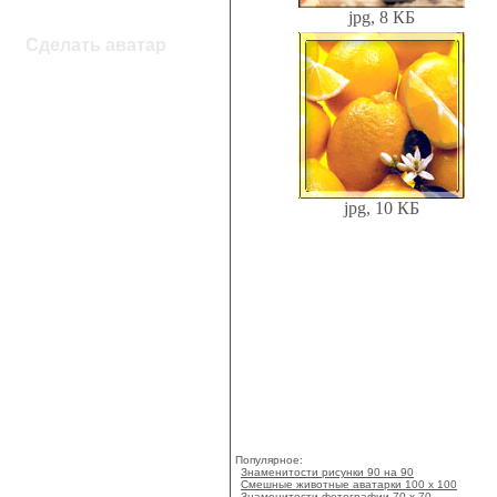
jpg, 8 КБ
Сделать аватар
jpg, 10 КБ
Популярное:
Знаменитости рисунки 90 на 90
Смешные животные аватарки 100 x 100
Знаменитости фотографии 70 x 70