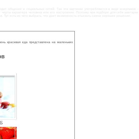
одит общение и социальных сетей. Так эти картинки употребляются в виде юзерпиков -
черты характера человека или его настроение. Поэтому при подборе для себя аватарки
ти. Тут есть из чего выбрать, что дает возможность отыскать самое хорошее решение.
чень красивая еда представлена на маленьких
ов
КБ