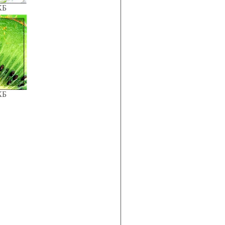
КБ
КБ