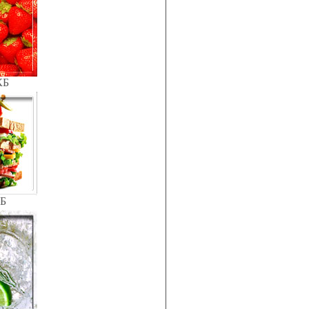
КБ
КБ