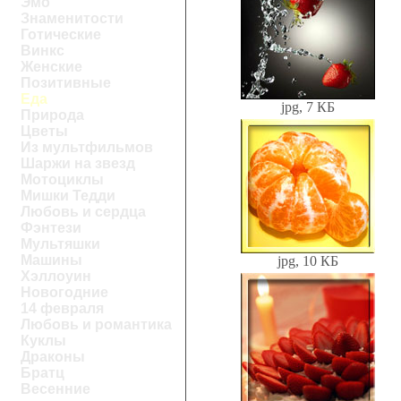
Эмо
Знаменитости
Готические
Винкс
Женские
Позитивные
Еда
jpg, 7 КБ
Природа
Цветы
Из мультфильмов
Шаржи на звезд
Мотоциклы
Мишки Тедди
Любовь и сердца
Фэнтези
Мультяшки
Машины
jpg, 10 КБ
Хэллоуин
Новогодние
14 февраля
Любовь и романтика
Куклы
Драконы
Братц
Весенние