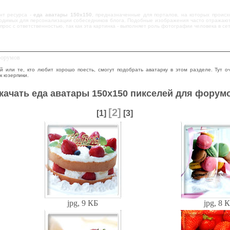
нт ресурса -
еда аватары 150х150
, предназначенные для порталов, на которых происх
ходимых для персонализации собеседников блога. Подобные изображения часто отражают 
прос с ответственностью, так как эта картинка - выполняет роль фотографии человека в се
 форумов
й или те, кто любит хорошо поесть, смогут подобрать аватарку в этом разделе. Тут о
к юзерпики.
качать еда аватары 150х150 пикселей для форум
[2]
[1]
[3]
jpg, 9 КБ
jpg, 8 