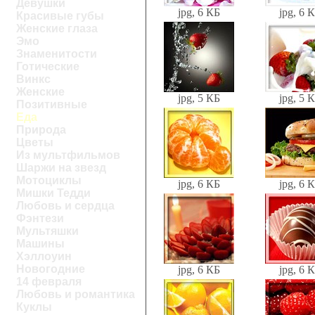
Девушки
jpg, 6 КБ
jpg, 6 
Красивые губы
Женские глаза
Эмо
Знаменитости
Готические
Винкс
Женские
jpg, 5 КБ
jpg, 5 
Позитивные
Еда
Природа
Цветы
Из мультфильмов
Шаржи на звезд
Мотоциклы
jpg, 6 КБ
jpg, 6 
Мишки Тедди
Любовь и сердца
Фэнтези
Мультяшки
Машины
Хэллоуин
Новогодние
jpg, 6 КБ
jpg, 6 
14 февраля
Любовь и романтика
Куклы