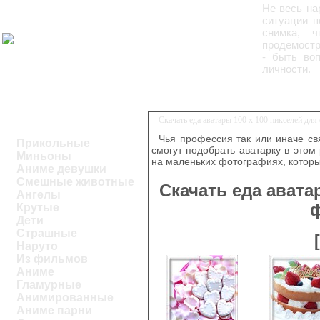
Не весь на
ситуации п
снимка, 
продемостр
- быть во
личности.
Скачать еда аватары 100 х 100 пикселей дл
Чья профессия так или иначе свя
Прикольные
смогут подобрать аватарку в этом
Миньоны
на маленьких фотографиях, которы
Аниме девушки
Смешные животные
Скачать еда авата
Ангелы
Крутые
Дети
Страшные
Наруто
Из фильмов
Аниме
Гламурные
Анимированные
Аниме парни