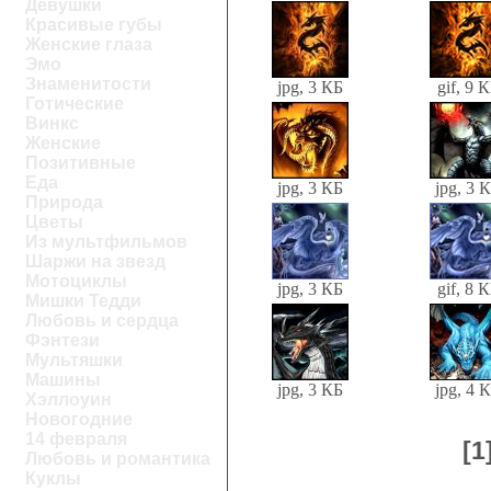
Девушки
Красивые губы
Женские глаза
Эмо
Знаменитости
jpg, 3 КБ
gif, 9 
Готические
Винкс
Женские
Позитивные
Еда
jpg, 3 КБ
jpg, 3 
Природа
Цветы
Из мультфильмов
Шаржи на звезд
Мотоциклы
jpg, 3 КБ
gif, 8 
Мишки Тедди
Любовь и сердца
Фэнтези
Мультяшки
Машины
jpg, 3 КБ
jpg, 4 
Хэллоуин
Новогодние
14 февраля
[1
Любовь и романтика
Куклы