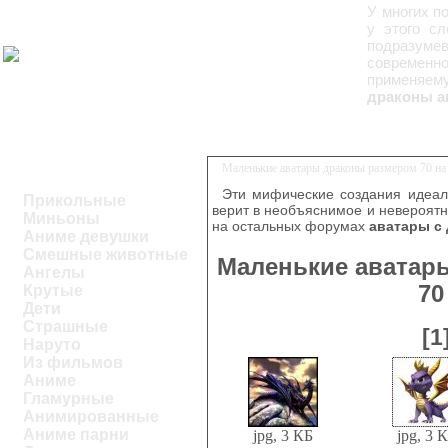
У многих п
у этого с
подразуме
современн
применяем
драконы ав
Маленькие аватары драконы размером 70 на
Эти мифические создания идеаль
Прикольные
верит в необъяснимое и невероятно
Миньоны
на остальных форумах
аватары с
Аниме девушки
Смешные животные
Маленькие аватар
Ангелы
70
Крутые
Дети
Страшные
[1
Наруто
Из фильмов
Аниме
Гламурные
Анимированные
Аниме парни
jpg, 3 КБ
jpg, 3 