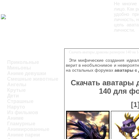
Не многие 
лицо. Как 
удобно пр
личность, н
цель авата
личности.
Скачать аватары драконы размером 140 на 
Эти мифические создания идеаль
Прикольные
верит в необъяснимое и невероятно
Миньоны
на остальных форумах
аватары с
Аниме девушки
Смешные животные
Скачать аватары 
Ангелы
140 для ф
Крутые
Дети
Страшные
[1
Наруто
Из фильмов
Аниме
Гламурные
Анимированные
Аниме парни