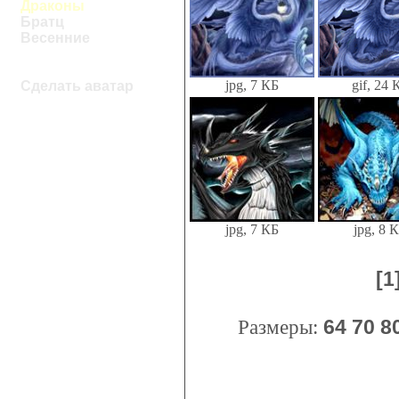
Драконы
Братц
Весенние
jpg, 7 КБ
gif, 24 
Сделать аватар
jpg, 7 КБ
jpg, 8 
[1
Размеры:
64
70
8