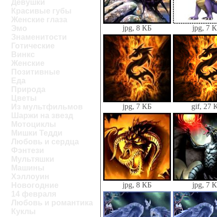
Девушки
Красивые губы
Женские глаза
jpg, 8 КБ
jpg, 7 
Эмо
Знаменитости
Готические
Винкс
Женские
Позитивные
Еда
Природа
Цветы
jpg, 7 КБ
gif, 27 
Из мультфильмов
Шаржи на звезд
Мотоциклы
Мишки Тедди
Любовь и сердца
Фэнтези
Мультяшки
Машины
Хэллоуин
jpg, 8 КБ
jpg, 7 
Новогодние
14 февраля
Любовь и романтика
Куклы