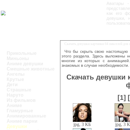
Аватары -
представле
как его ф
девушки, 
пользовател
Скачать девушки картинки 64 пикселей для
Что бы скрыть свою настоящую 
Прикольные
этого раздела. Здесь выложены 
Миньоны
многие из которых с анимацией.
Аниме девушки
знакомых в случае необходимости.
Смешные животные
Ангелы
Скачать девушки 
Крутые
Дети
Страшные
Наруто
[1]
Из фильмов
Аниме
Гламурные
Анимированные
Аниме парни
jpg, 3 КБ
jpg, 3 
Девушки