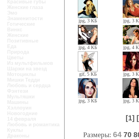
Красивые губы
Женские глаза
Эмо
Знаменитости
jpg, 3 КБ
jpg, 3 
Готические
Винкс
Женские
Позитивные
Еда
jpg, 4 КБ
jpg, 4 
Природа
Цветы
Из мультфильмов
Шаржи на звезд
gif, 5 КБ
jpg, 3 
Мотоциклы
Мишки Тедди
Любовь и сердца
Фэнтези
Мультяшки
jpg, 3 КБ
jpg, 3 
Машины
Хэллоуин
Новогодние
[1]
14 февраля
Любовь и романтика
Куклы
64
Размеры:
70
8
Драконы