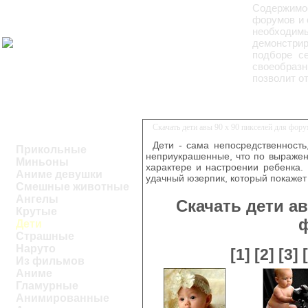
Содержимо
форумов и 
необходим
демонстри
подборе се
своеобраз
позволит о
Скачать дети авы 90 x 90 пикселей для фор
Дети - сама непосредственность
Прикольные
неприукрашенные, что по выражен
Миньоны
характере и настроении ребенка.
Аниме девушки
удачный юзерпик, который покаже
Смешные животные
Ангелы
Скачать дети ав
Крутые
Дети
Страшные
Наруто
[1]
[2]
[3]
Из фильмов
Аниме
Гламурные
Анимированные