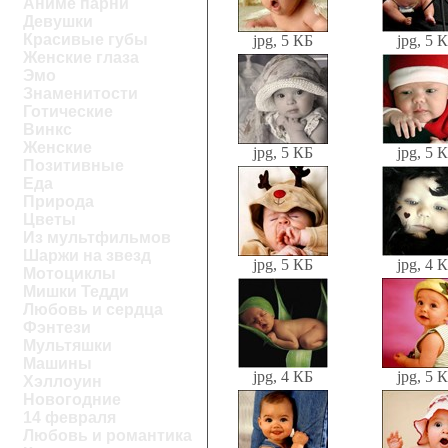
Аниме парни
Девушки
Красивые губы
jpg, 5 КБ
jpg, 5 
Женские глаза
Эмо
Знаменитости
Готические
Винкс
Женские
jpg, 5 КБ
jpg, 5 
Позитивные
Еда
Природа
Цветы
Из мультфильмов
Шаржи на звезд
jpg, 5 КБ
jpg, 4 
Мотоциклы
Мишки Тедди
Любовь и сердца
Фэнтези
Мультяшки
Машины
jpg, 4 КБ
jpg, 5 
Хэллоуин
Новогодние
14 февраля
Любовь и романтика