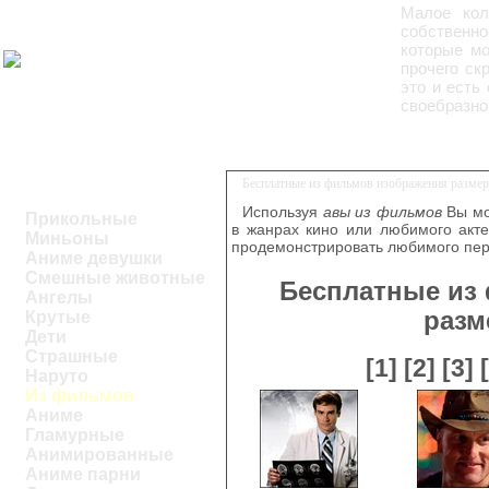
Малое кол
собственно
которые мо
прочего ск
это и есть
своебразно
Бесплатные из фильмов изображения размер
Используя
авы из фильмов
Вы мо
Прикольные
в жанрах кино или любимого акт
Миньоны
продемонстрировать любимого пер
Аниме девушки
Смешные животные
Бесплатные из
Ангелы
разм
Крутые
Дети
Страшные
[1]
[2]
[3]
Наруто
Из фильмов
Аниме
Гламурные
Анимированные
Аниме парни