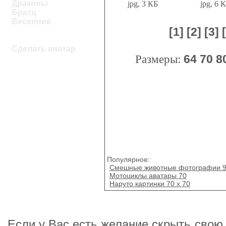
Драконы
jpg, 3 КБ
jpg, 6 
Братц
Весенние
[1]
[2]
[3]
Сделать аватар
Размеры:
64
70
8
Популярное:
Смешные животные фотографии 
Мотоциклы аватары 70
Наруто картинки 70 х 70
Если у Вас есть желание скрыть свою