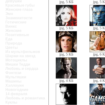
Девушки
jpg, 5 КБ
jpg, 5 
Красивые губы
Женские глаза
Эмо
Знаменитости
Готические
Винкс
jpg, 5 КБ
jpg, 5 
Женские
Позитивные
Еда
Природа
Цветы
Из мультфильмов
jpg, 5 КБ
jpg, 6 
Шаржи на звезд
Мотоциклы
Мишки Тедди
Любовь и сердца
Фэнтези
Мультяшки
jpg, 4 КБ
jpg, 4 
Машины
Хэллоуин
Новогодние
14 февраля
Любовь и романтика
Куклы