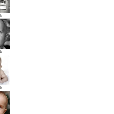
КБ
КБ
КБ