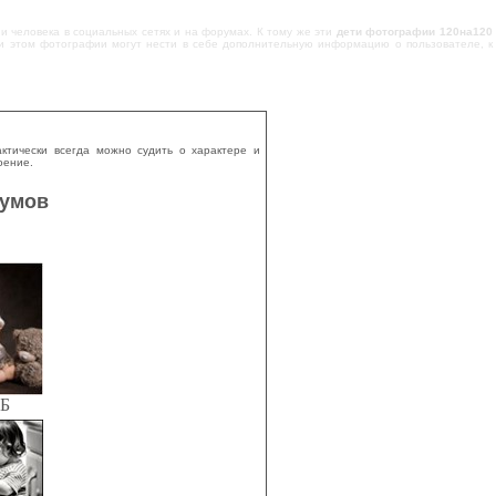
и человека в социальных сетях и на форумах. К тому же эти
дети фотографии 120на120
ри этом фотографии могут нести в себе дополнительную информацию о пользователе, к
ктически всегда можно судить о характере и
оение.
румов
КБ