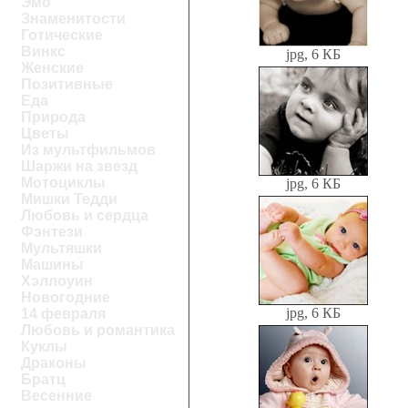
Эмо
Знаменитости
Готические
Винкс
jpg, 6 КБ
Женские
Позитивные
Еда
Природа
Цветы
Из мультфильмов
Шаржи на звезд
Мотоциклы
jpg, 6 КБ
Мишки Тедди
Любовь и сердца
Фэнтези
Мультяшки
Машины
Хэллоуин
Новогодние
jpg, 6 КБ
14 февраля
Любовь и романтика
Куклы
Драконы
Братц
Весенние