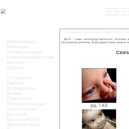
Аватарки - карт
могут быть как
примеру, показы
Скачать дети фотографии 120на120 пикселе
Дети - сама непосредственность, поэтому 
Прикольные
настроении ребенка. Благодаря этому можно п
Миньоны
Скач
Аниме девушки
Смешные животные
Ангелы
Крутые
Дети
Страшные
Наруто
Из фильмов
Аниме
Гламурные
Анимированные
jpg, 5 КБ
Аниме парни
Девушки
Красивые губы
Женские глаза