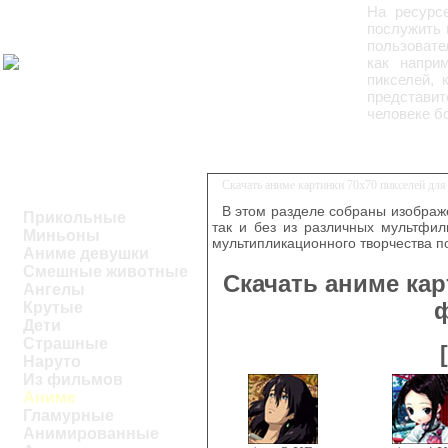
На ресурс
послужить 
пользовате
как напри
пикселей, 
представи
человеке б
Скачать аниме картинки 70x70 пикселей дл
В этом разделе собраны изображ
Прикольные
так и без из различных мультфил
Миньоны
мультипликационного творчества п
Аниме девушки
Смешные животные
Скачать аниме кар
Ангелы
Крутые
Дети
Страшные
Наруто
Из фильмов
Аниме
Гламурные
Анимированные