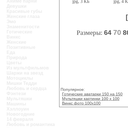
Аниме парни
jpg, 3 КБ
jpg, 4 
Девушки
Красивые губы
Женские глаза
Эмо
Знаменитости
70
Размеры:
64
8
Готические
Винкс
Женские
Позитивные
Еда
Природа
Цветы
Из мультфильмов
Шаржи на звезд
Мотоциклы
Мишки Тедди
Любовь и сердца
Популярное:
Фэнтези
Готические аватарки 150 на 150
Мультяшки картинки 100 х 100
Мультяшки
Винкс фото 100x100
Машины
Хэллоуин
Новогодние
14 февраля
Любовь и романтика