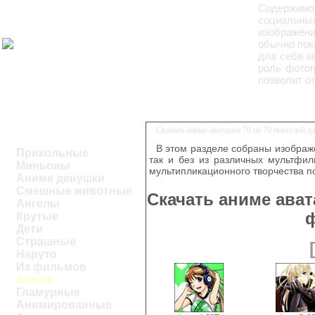
Содержим
социальны
изображени
обычно пок
для себя а
роль фотог
позволит о
Скачать аниме аватарки 70 на 70 пикселей 
В этом разделе собраны изображ
Прикольные
так и без из различных мультфил
Миньоны
мультипликационного творчества п
Аниме девушки
Смешные животные
Скачать аниме ават
Ангелы
Крутые
Дети
Страшные
Наруто
Из фильмов
Аниме
Гламурные
Анимированные