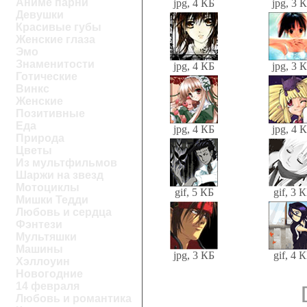
Аниме парни
jpg, 4 КБ
jpg, 3 
Девушки
Красивые губы
Женские глаза
Эмо
Знаменитости
jpg, 4 КБ
jpg, 3 
Готические
Винкс
Женские
Позитивные
Еда
jpg, 4 КБ
jpg, 4 
Природа
Цветы
Из мультфильмов
Шаржи на звезд
Мотоциклы
gif, 5 КБ
gif, 3 
Мишки Тедди
Любовь и сердца
Фэнтези
Мультяшки
Машины
jpg, 3 КБ
gif, 4 
Хэллоуин
Новогодние
14 февраля
Любовь и романтика