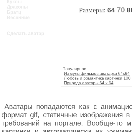
Куклы
Драконы
70
Размеры:
64
8
Братц
Весенние
Сделать аватар
Популярное:
Из мультфильмов аватарки 64x64
Любовь и романтика картинки 100
Природа аватары 64 х 64
Аватары попадаются как с анимацие
формат gif, статичные изображения в
требований на портале. Вообще-то 
картинки и автоматически их ужимаю