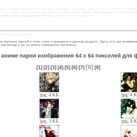
орые задаются вопросом, а что есть аватара? На самом деле у такого понятия не мало
 это слово с точки зрения интернет-пользователя и будем подразумевать под этим сло
аниме парни изображения 64 х 64
, доступные в этом разделе.
икселей для форумов
ю картинок парней в этом стиле и выложили в данном разделе. Здесь есть как анимиро
ь как всегда у нас их можно совершенно бесплатно.
 аниме парни изображения 64 х 64 пикселей для
[8]
[1]
[2]
[3]
[4]
[5]
[6]
[7]
[9]
jpg, 4 КБ
jpg, 4 
jpg, 3 КБ
jpg, 4 