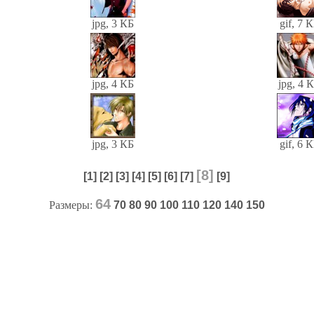
jpg, 3 КБ
gif, 7 
jpg, 4 КБ
jpg, 4 
jpg, 3 КБ
gif, 6 
[8]
[1]
[2]
[3]
[4]
[5]
[6]
[7]
[9]
64
Размеры:
70
80
90
100
110
120
140
150