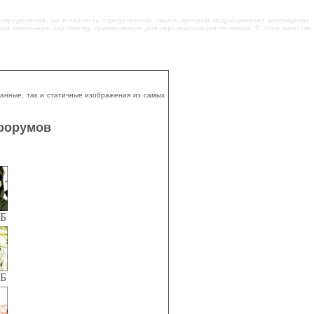
 определений, но в них есть определенный смысл, который подразумевает воплащение.
вом маленькую картиночку, применяемую для персонализации человека. В этом качестве
ванные, так и статичные изображения из самых
 форумов
КБ
КБ