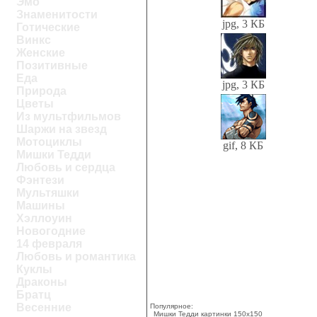
Эмо
Знаменитости
jpg, 3 КБ
Готические
Винкс
Женские
Позитивные
Еда
jpg, 3 КБ
Природа
Цветы
Из мультфильмов
Шаржи на звезд
Мотоциклы
gif, 8 КБ
Мишки Тедди
Любовь и сердца
Фэнтези
Мультяшки
Машины
Хэллоуин
Новогодние
14 февраля
Любовь и романтика
Куклы
Драконы
Братц
Весенние
Популярное:
Мишки Тедди картинки 150x150