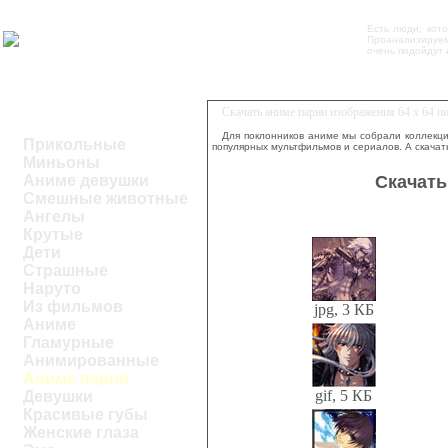
Есть люди, кот
Проанализируем
очень подойдут
Скачать аниме парни изображения 64 х 64 п
Для поклонников аниме мы собрали коллекци
Прикольные
популярных мультфильмов и сериалов. А скачат
Миньоны
Скачать
Аниме девушки
Смешные животные
Ангелы
Крутые
Дети
Страшные
Наруто
Из фильмов
jpg, 3 КБ
Аниме
Гламурные
Анимированные
Аниме парни
gif, 5 КБ
Девушки
Красивые губы
Женские глаза