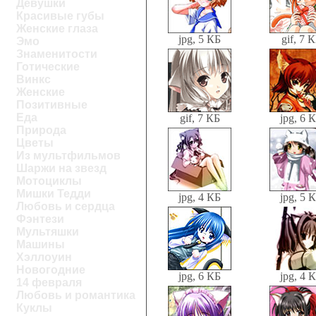
Девушки
Красивые губы
Женские глаза
jpg, 5 КБ
gif, 7 
Эмо
Знаменитости
Готические
Винкс
Женские
Позитивные
Еда
gif, 7 КБ
jpg, 6 
Природа
Цветы
Из мультфильмов
Шаржи на звезд
Мотоциклы
Мишки Тедди
jpg, 4 КБ
jpg, 5 
Любовь и сердца
Фэнтези
Мультяшки
Машины
Хэллоуин
Новогодние
jpg, 6 КБ
jpg, 4 
14 февраля
Любовь и романтика
Куклы