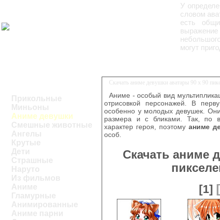
У определе
словом ава
есть общи
выражение 
небольшого
могут приг
Скачать аниме девушки аватары 90 х 90 пи
Аниме - особый вид мультиплика
Прикольные
отрисовкой персонажей. В перв
Миньоны
особенно у молодых девушек. Они
Аниме девушки
размера и с бликами. Так, по 
Смешные животные
характер героя, поэтому
аниме д
Ангелы
особ.
Крутые
Дети
Скачать аниме д
Страшные
пикселе
Наруто
Из фильмов
Аниме
[1]
Гламурные
Анимированные
Аниме парни