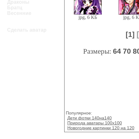
Драконы
Братц
Весенние
jpg, 6 КБ
jpg, 6 
Сделать аватар
[1]
Размеры:
64
70
8
Популярное:
Дети фотки 140на140
Природа аватары 100x100
Новогодние картинки 120 на 120