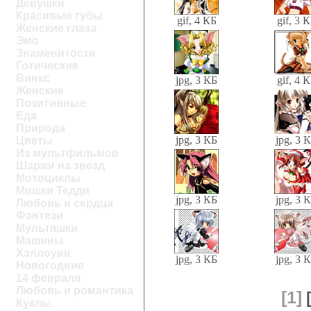
Девушки
Красивые губы
gif, 4 КБ
gif, 3 
Женские глаза
Эмо
Знаменитости
Готические
Винкс
jpg, 3 КБ
gif, 4 
Женские
Позитивные
Еда
Природа
jpg, 3 КБ
jpg, 3 
Цветы
Из мультфильмов
Шаржи на звезд
Мотоциклы
Мишки Тедди
jpg, 3 КБ
jpg, 3 
Любовь и сердца
Фэнтези
Мультяшки
Машины
Хэллоуин
jpg, 3 КБ
jpg, 3 
Новогодние
14 февраля
Любовь и романтика
[1]
Куклы