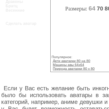
Драконы
Братц
64
Размеры:
70
8
Весенние
Сделать аватар
Популярное:
Дети аватарки 80 на 80
Машины авы 64x64
Природа аватарки 80 x 80
Если у Вас есть желание быть инког
было бы использовать аватары в за
категорий, например, аниме девушки и
у Вас будет возможность оставатьс