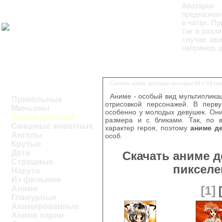
Аватарки 
предназнач
в чатах. П
так и разл
случае ава
например, 
Скачать аниме девушки аватарки 64 х 64 пи
Аниме - особый вид мультиплика
Прикольные
отрисовкой персонажей. В перв
Миньоны
особенно у молодых девушек. Они
Аниме девушки
размера и с бликами. Так, по 
Смешные животные
характер героя, поэтому
аниме д
Ангелы
особ.
Крутые
Дети
Скачать аниме д
Страшные
пикселе
Наруто
Из фильмов
[1]
Аниме
Гламурные
Анимированные
Аниме парни