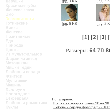
jpg, 3 КБ
jpg, 3 
Девушки
Красивые губы
Женские глаза
Эмо
Знаменитости
Готические
jpg, 6 КБ
jpg, 2 
Винкс
Женские
[1]
[2]
[3]
Позитивные
Еда
Природа
70
Размеры:
64
8
Цветы
Из мультфильмов
Шаржи на звезд
Мотоциклы
Мишки Тедди
Любовь и сердца
Фэнтези
Мультяшки
Машины
Хэллоуин
Новогодние
14 февраля
Популярное:
Любовь и романтика
Шаржи на звезд картинки 90 на 90
Любовь и сердца фотографии 100
Куклы