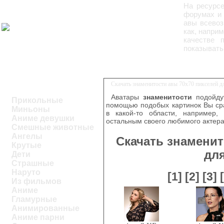
На ресурс
форумах и 
авы всевоз
как, напри
качестве 
показывать
Скачать знаменитости авы 70х70 пикселей 
Аватары
знаменитости
подойдут
Прикольные
помощью подобых картинок Вы ср
Миньоны
в какой-то области, например,
Аниме девушки
остальным своего любимого актера
Смешные животные
Ангелы
Скачать знаменит
Крутые
дл
Дети
Страшные
Наруто
[1]
[2]
[3]
Из фильмов
Аниме
Гламурные
Анимированные
Аниме парни