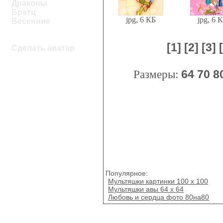
Драконы
Братц
jpg, 6 КБ
jpg, 6 
Весенние
[1]
[2]
[3]
Сделать аватар
Размеры:
64
70
8
Популярное:
Мультяшки картинки 100 х 100
Мультяшки авы 64 x 64
Любовь и сердца фото 80на80