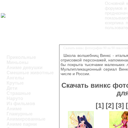
Основной к
форумов и 
предназна
показываю
юзерпика п
пользовате
Скачать винкс фотографии 90 на 90 пиксел
Школа волшебниц Винкс - италь
Прикольные
отрисовкой персонажей, напоминаю
Миньоны
бы покрыта тысячами маленьких л
Аниме девушки
Мультипликационный сериал Винкс
Смешные животные
числе и России.
Ангелы
Крутые
Скачать винкс фот
Дети
дл
Страшные
Наруто
Из фильмов
[1]
[2]
[3]
Аниме
Гламурные
Анимированные
Аниме парни