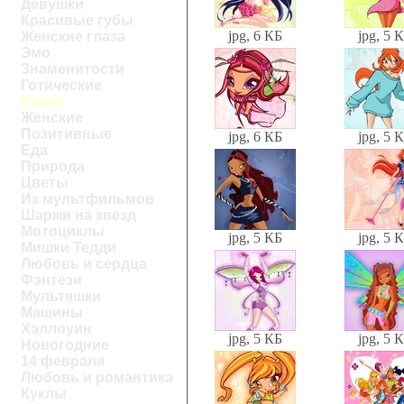
Девушки
Красивые губы
jpg, 6 КБ
jpg, 5 
Женские глаза
Эмо
Знаменитости
Готические
Винкс
Женские
Позитивные
jpg, 6 КБ
jpg, 5 
Еда
Природа
Цветы
Из мультфильмов
Шаржи на звезд
Мотоциклы
jpg, 5 КБ
jpg, 5 
Мишки Тедди
Любовь и сердца
Фэнтези
Мультяшки
Машины
Хэллоуин
jpg, 5 КБ
jpg, 5 
Новогодние
14 февраля
Любовь и романтика
Куклы