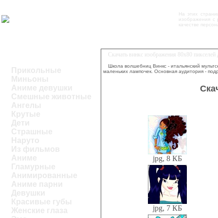
На этих стран
изображения с 
качестве персон
Скачать винкс изображения 80х80 пикселей
Школа волшебниц Винкс - итальянский мультс
Прикольные
маленьких лампочек. Основная аудитория - подр
Миньоны
Ска
Аниме девушки
Смешные животные
Ангелы
Крутые
Дети
Страшные
Наруто
Из фильмов
Аниме
jpg, 8 КБ
Гламурные
Анимированные
Аниме парни
Девушки
Красивые губы
jpg, 7 КБ
Женские глаза