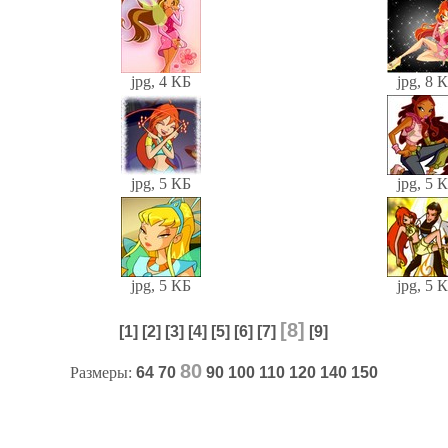
jpg, 4 КБ
jpg, 8 
jpg, 5 КБ
jpg, 5 
jpg, 5 КБ
jpg, 5 
[8]
[1]
[2]
[3]
[4]
[5]
[6]
[7]
[9]
80
Размеры:
64
70
90
100
110
120
140
150