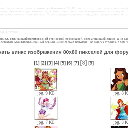
ицах Вы сможете скачать
винкс изображения 80х80
, часть из которых пригодятся на 
разнообразным содержанием, типа, винкс, нескольких часто встречающихся размеров, т
ализатора конкретного человека. Такие аватарки позволяют передать о пользователе бо
 для форумов
ериал, отличающийся интересной отрисовкой персонажей, напоминающей аниме, а их одеж
остковая. Мультипликационный сериал Винкс весьма популярен во многих странах, в том ч
чать винкс изображения 80х80 пикселей для фор
[8]
[1]
[2]
[3]
[4]
[5]
[6]
[7]
[9]
jpg, 9 КБ
jpg, 8 
jpg, 7 КБ
jpg, 8 