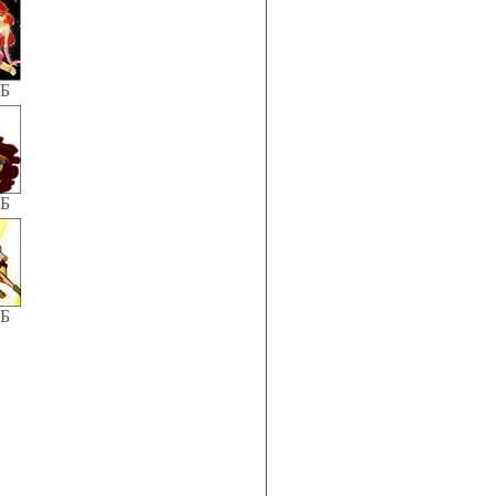
КБ
КБ
КБ