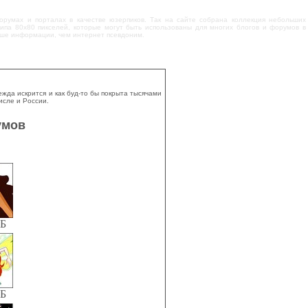
форумах и порталах в качестве юзерпиков. Так на сайте собрана коллекция небольших
ипа 80х80 пикселей, которые могут быть использованы для многих блогов и форумов в
льше информации, чем интернет псевдоним.
да искрится и как буд-то бы покрыта тысячами
исле и России.
умов
КБ
КБ