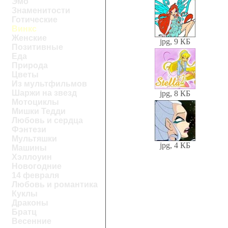
Эмо
Знаменитости
Готические
Винкс
Женские
jpg, 9 КБ
Позитивные
Еда
Природа
Цветы
Из мультфильмов
Шаржи на звезд
jpg, 8 КБ
Мотоциклы
Мишки Тедди
Любовь и сердца
Фэнтези
Мультяшки
jpg, 4 КБ
Машины
Хэллоуин
Новогодние
14 февраля
Любовь и романтика
Куклы
Драконы
Братц
Весенние