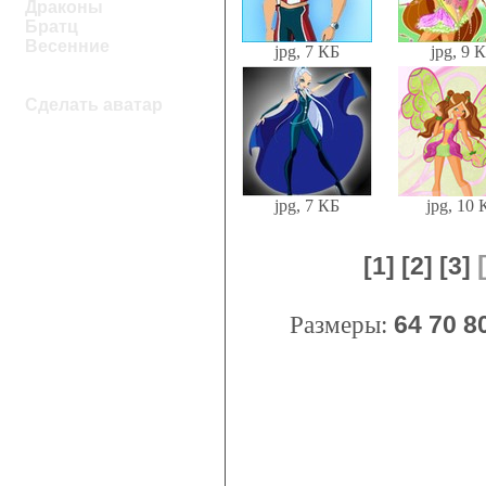
Драконы
Братц
Весенние
jpg, 7 КБ
jpg, 9 
Сделать аватар
jpg, 7 КБ
jpg, 10 
[1]
[2]
[3]
Размеры:
64
70
8