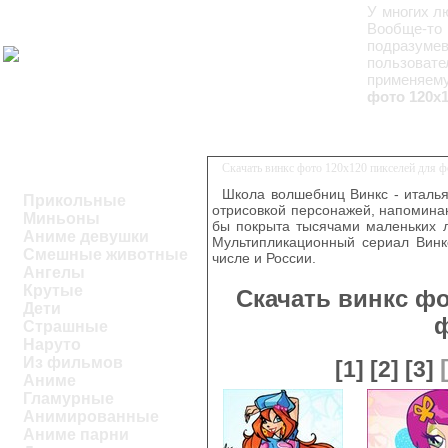
У многих л
Вообще-то 
подразумев
пользовате
применяему
фото 120х
Скачать винкс фото 120х120 пикселей для 
Школа волшебниц Винкс - италь
Прикольные
отрисовкой персонажей, напоминаю
Миньоны
бы покрыта тысячами маленьких л
Аниме девушки
Мультипликационный сериал Винкс
Смешные животные
числе и России.
Ангелы
Крутые
Скачать винкс фо
Дети
Страшные
Наруто
Из фильмов
[1]
[2]
[3]
Аниме
Гламурные
Анимированные
Аниме парни