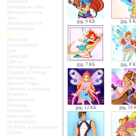
Девушки
Красивые губы
Женские глаза
Эмо
jpg, 9 КБ
jpg, 8 
Знаменитости
Готические
Винкс
Женские
Позитивные
Еда
Природа
Цветы
jpg, 7 КБ
jpg, 8 
Из мультфильмов
Шаржи на звезд
Мотоциклы
Мишки Тедди
Любовь и сердца
Фэнтези
Мультяшки
Машины
jpg, 12 КБ
jpg, 10 
Хэллоуин
Новогодние
14 февраля
Любовь и романтика
Куклы