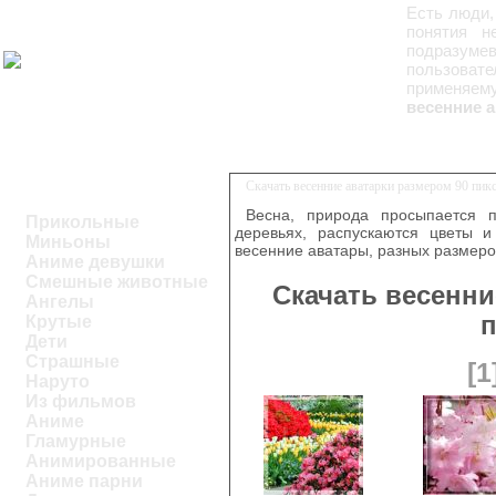
Есть люди,
понятия н
подразуме
пользоват
применяем
весенние а
Скачать весенние аватарки размером 90 пик
Весна, природа просыпается п
Прикольные
деревьях, распускаются цветы и
Миньоны
весенние аватары, разных размеро
Аниме девушки
Смешные животные
Скачать весенни
Ангелы
п
Крутые
Дети
Страшные
[1
Наруто
Из фильмов
Аниме
Гламурные
Анимированные
Аниме парни