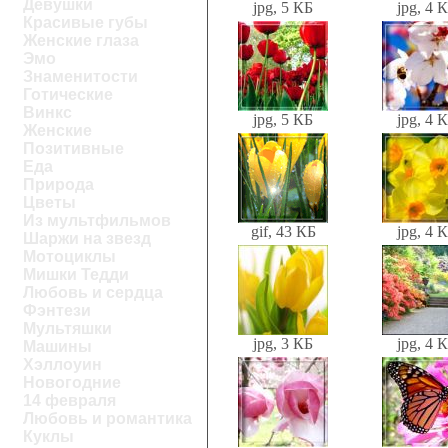
Девушки
jpg, 5 КБ
jpg, 4 
Красивые губы
Женские глаза
Эмо
Знаменитости
Готические
Винкс
jpg, 5 КБ
jpg, 4 
Женские
Позитивные
Еда
Природа
Цветы
Из мультфильмов
gif, 43 КБ
jpg, 4 
Шаржи на звезд
Мотоциклы
Мишки Тедди
Любовь и сердца
Фэнтези
Мультяшки
jpg, 3 КБ
jpg, 4 
Машины
Хэллоуин
Новогодние
14 февраля
Любовь и романтика
Куклы