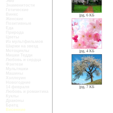
Эмо
Знаменитости
Готические
Винкс
jpg, 6 КБ
Женские
Позитивные
Еда
Природа
Цветы
Из мультфильмов
Шаржи на звезд
Мотоциклы
jpg, 4 КБ
Мишки Тедди
Любовь и сердца
Фэнтези
Мультяшки
Машины
Хэллоуин
Новогодние
jpg, 7 КБ
14 февраля
Любовь и романтика
Куклы
Драконы
Братц
Весенние