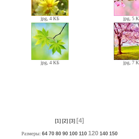
jpg, 4 КБ
jpg, 5 
jpg, 4 КБ
jpg, 7 
[4]
[1]
[2]
[3]
120
Размеры:
64
70
80
90
100
110
140
150