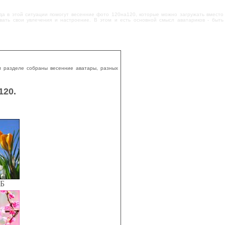
гда в этой ситуации помогут весенние фото 120на120, которые можно загружать вместо
вать свои увлечения и настроение. В этом и есть основной смысл аватариков - быть
ом разделе собраны весенние аватары, разных
120.
КБ