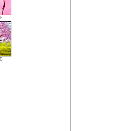
КБ
КБ