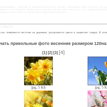
ереписываясь с другими во всемирной паутине, желают показывать свою личность. И то
нимка и это позволит кроме всего прочего скрыть свою личность, но и продемостриро
овека в сети, быть его как-бы удостоверением личности.
м 120на120.
сна, появляются листочки на деревьях, распускаются цветы и зацветает сакура. В эт
чать прикольные фото весенние размером 120на
[4]
[1]
[2]
[3]
jpg, 5 КБ
jpg, 5 