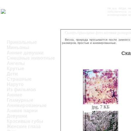
Не все люди, п
собственного с
воплощением чел
Скачать прикольные фото весенние размеро
Весна, природа просыпается после зимнего 
Прикольные
размеров, простые и анимированные.
Миньоны
Ска
Аниме девушки
Смешные животные
Ангелы
Крутые
Дети
Страшные
Наруто
Из фильмов
Аниме
Гламурные
Анимированные
jpg, 7 КБ
Аниме парни
Девушки
Красивые губы
Женские глаза