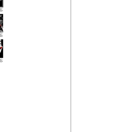
КБ
КБ
КБ