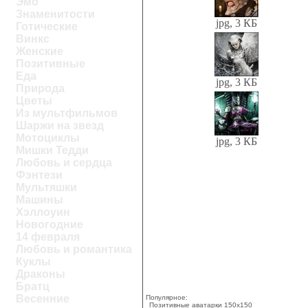
Эмо
Знаменитости
jpg, 3 КБ
Готические
Винкс
Женские
Позитивные
Еда
jpg, 3 КБ
Природа
Цветы
Из мультфильмов
Шаржи на звезд
Мотоциклы
jpg, 3 КБ
Мишки Тедди
Любовь и сердца
Фэнтези
Мультяшки
Машины
Хэллоуин
Новогодние
14 февраля
Любовь и романтика
Куклы
Драконы
Братц
Весенние
Популярное:
Позитивные аватарки 150х150