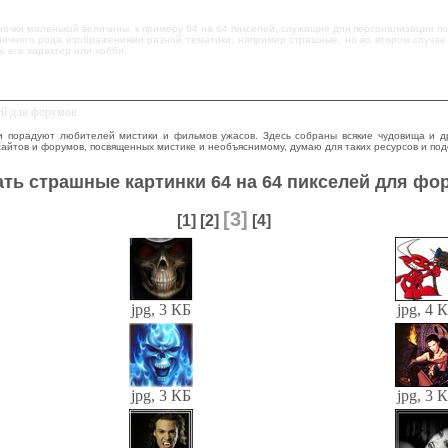
ночки маленькой величины, к примеру 64 на 64 пикселей, служащие для персонализации пол
зличного рода изображениями разной тематики, например страшные, но во втором случае
 его характер или хобби.
ей для форумов
порадуют любителей мистики и фильмов ужасов. Здесь собраны всякие чудовища и дру
 сайтов и форумов, посвященных мистике и необъяснимому, думаю для таких ресурсов и по
ать страшные картинки 64 на 64 пикселей для фо
[3]
[1]
[2]
[4]
jpg, 3 КБ
jpg, 4 
jpg, 3 КБ
jpg, 3 