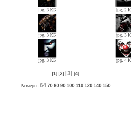
jpg, 3 КБ
jpg, 2 
jpg, 3 КБ
jpg, 3 
jpg, 3 КБ
jpg, 4 
[3]
[1]
[2]
[4]
64
Размеры:
70
80
90
100
110
120
140
150