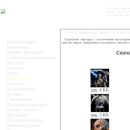
Аватары - карти
фото, так и ра
демонстрировать
Скачать страшные картинки 64 на 64 пиксел
Страшные аватары с различными монстрами 
Прикольные
чувство ужаса. Наверняка в интернете хватает
Миньоны
Скач
Аниме девушки
Смешные животные
Ангелы
Крутые
Дети
Страшные
Наруто
Из фильмов
jpg, 4 КБ
Аниме
Гламурные
Анимированные
Аниме парни
jpg, 3 КБ
Девушки
Красивые губы
Женские глаза