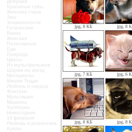
Девушки
Красивые губы
Женские глаза
Эмо
Знаменитости
jpg, 8 КБ
jpg, 8 
Готические
Винкс
Женские
Позитивные
Еда
Природа
Цветы
Из мультфильмов
Шаржи на звезд
jpg, 7 КБ
jpg, 6 
Мотоциклы
Мишки Тедди
Любовь и сердца
Фэнтези
Мультяшки
Машины
Хэллоуин
Новогодние
14 февраля
jpg, 8 КБ
jpg, 8 
Любовь и романтика
Куклы