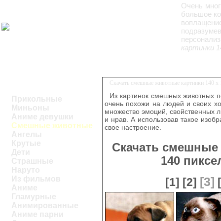
Очень мног
большое ко
воплащени
подразум
персонали
картинки 1
Скачать смешные животные картинки 140 x 
Из картинок смешных животных п
Прикольные
очень похожи на людей и своих х
Миньоны
множество эмоций, свойственных л
Аниме девушки
и нрав. А использовав такое изо
Смешные животные
свое настроение.
Ангелы
Крутые
Скачать смешные 
Дети
140 пикс
Страшные
Наруто
Из фильмов
[3]
[1]
[2]
Аниме
Гламурные
Анимированные
Аниме парни