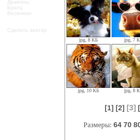
Драконы
Братц
Весенние
Сделать аватар
jpg, 8 КБ
jpg, 7 
jpg, 10 КБ
jpg, 8 
[3]
[1]
[2]
Размеры:
64
70
8