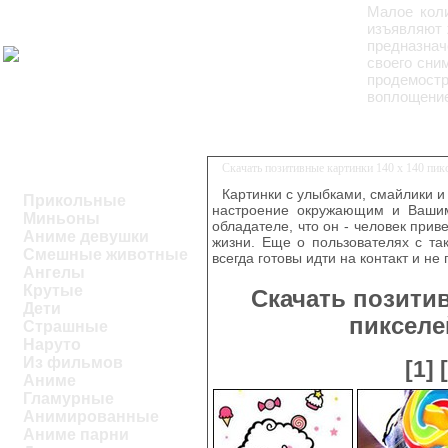
Малое коли
изъявляют 
предназна
своего сни
продемостр
воплощение
Скачать позитивные картинки 140 х 140 пи
Картинки с улыбками, смайлики и
Прикольные
настроение окружающим и Вашим
Миньоны
обладателе, что он - человек при
Аниме девушки
жизни. Еще о пользователях с та
Смешные животные
всегда готовы идти на контакт и не
Ангелы
Крутые
Скачать позитив
Дети
пикселе
Страшные
Наруто
Из фильмов
[1]
Аниме
Гламурные
Анимированные
Аниме парни