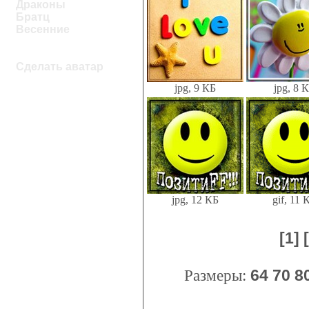
Драконы
Братц
Весенние
Сделать аватар
jpg, 9 КБ
jpg, 8 
jpg, 12 КБ
gif, 11 
[1]
Размеры:
64
70
8