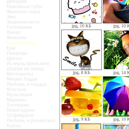
Девушки
Красивые губы
Женские глаза
Эмо
Знаменитости
jpg, 10 КБ
jpg, 10 
Готические
Винкс
Женские
Позитивные
Еда
Природа
Цветы
Из мультфильмов
Шаржи на звезд
jpg, 8 КБ
jpg, 14 
Мотоциклы
Мишки Тедди
Любовь и сердца
Фэнтези
Мультяшки
Машины
Хэллоуин
Новогодние
14 февраля
jpg, 9 КБ
jpg, 10 
Любовь и романтика
Куклы