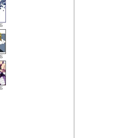
КБ
КБ
КБ