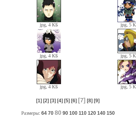
jpg, 4 КБ
jpg, 5 
jpg, 4 КБ
jpg, 5 
jpg, 4 КБ
jpg, 5 
[7]
[1]
[2]
[3]
[4]
[5]
[6]
[8]
[9]
80
Размеры:
64
70
90
100
110
120
140
150