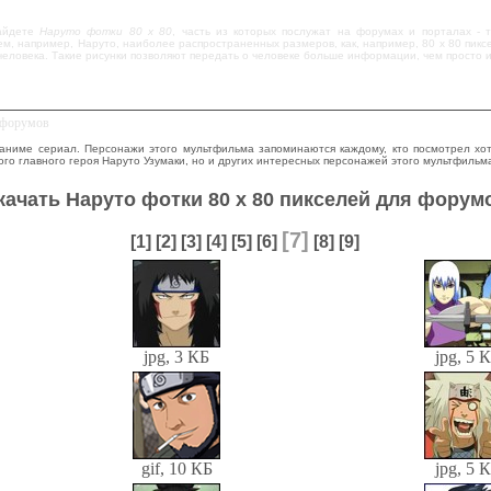
айдете
Наруто фотки 80 x 80
, часть из которых послужат на форумах и порталах - 
м, например, Наруто, наиболее распространенных размеров, как, например, 80 x 80 пикс
еловека. Такие рисунки позволяют передать о человеке больше информации, чем просто и
я форумов
 аниме сериал. Персонажи этого мультфильма запоминаются каждому, кто посмотрел хо
го главного героя Наруто Узумаки, но и других интересных персонажей этого мультфильм
качать Наруто фотки 80 x 80 пикселей для форум
[7]
[1]
[2]
[3]
[4]
[5]
[6]
[8]
[9]
jpg, 3 КБ
jpg, 5 
gif, 10 КБ
jpg, 5 