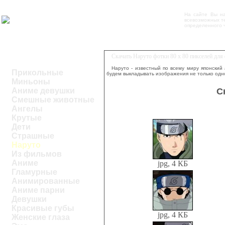
На сайте Вы н
всевозможных те
определенного ч
Скачать Наруто фотки 80 x 80 пикселей дл
Наруто - известный по всему миру японский
Прикольные
будем выкладывать изображения не только одно
Миньоны
С
Аниме девушки
Смешные животные
Ангелы
Крутые
Дети
Страшные
Наруто
Из фильмов
Аниме
jpg, 4 КБ
Гламурные
Анимированные
Аниме парни
Девушки
Красивые губы
jpg, 4 КБ
Женские глаза