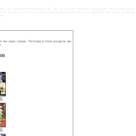
там, где пользователи общаются. Так на портале собрана коллекция небольших фотки
елей, которые могут быть использованы для многих блогов и форумов в качестве юзерпика
мя.
тя бы одну серию. Поэтому в этом разделе мы
а.
ов
КБ
КБ