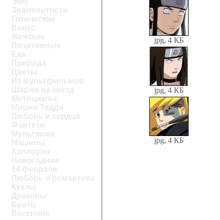
Эмо
Знаменитости
Готические
Винкс
Женские
jpg, 4 КБ
Позитивные
Еда
Природа
Цветы
Из мультфильмов
Шаржи на звезд
jpg, 4 КБ
Мотоциклы
Мишки Тедди
Любовь и сердца
Фэнтези
Мультяшки
jpg, 4 КБ
Машины
Хэллоуин
Новогодние
14 февраля
Любовь и романтика
Куклы
Драконы
Братц
Весенние