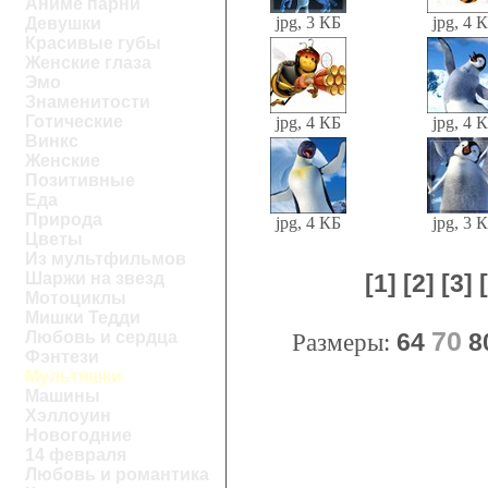
Аниме парни
jpg, 3 КБ
jpg, 4 
Девушки
Красивые губы
Женские глаза
Эмо
Знаменитости
Готические
jpg, 4 КБ
jpg, 4 
Винкс
Женские
Позитивные
Еда
Природа
jpg, 4 КБ
jpg, 3 
Цветы
Из мультфильмов
Шаржи на звезд
[1]
[2]
[3]
Мотоциклы
Мишки Тедди
70
Любовь и сердца
Размеры:
64
8
Фэнтези
Мультяшки
Машины
Хэллоуин
Новогодние
14 февраля
Любовь и романтика