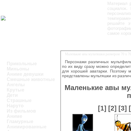
Материал 
социалок.
персонали
темперамен
решайте э
фотографии
самое хоро
Маленькие авы мультяшки размером 70 x 70
Персонажи различных мультфиль
Прикольные
по их виду сразу можно определить
Миньоны
для хорошей аватарки. Поэтому м
Аниме девушки
представлены мультяшки из разли
Смешные животные
Ангелы
Маленькие авы му
Крутые
п
Дети
Страшные
Наруто
[1]
[2]
[3]
Из фильмов
Аниме
Гламурные
Анимированные