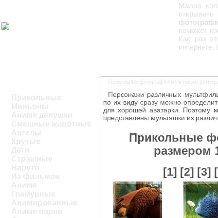
Малое кол
открывать
фотографи
поможет кр
Как раз эт
интернете, 
Прикольные фотографии мультяшки размеро
Персонажи различных мультфиль
Прикольные
по их виду сразу можно определить
Миньоны
для хорошей аватарки. Поэтому м
Аниме девушки
представлены мультяшки из разли
Смешные животные
Ангелы
Прикольные ф
Крутые
размером 1
Дети
Страшные
Наруто
[1]
[2]
[3]
Из фильмов
Аниме
Гламурные
Анимированные
Аниме парни