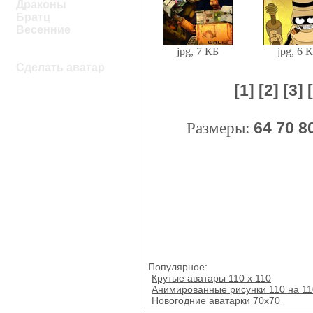
Драконы
Братц
Весенние
jpg, 7 КБ
jpg, 6 
Сделать аватар
[1]
[2]
[3]
Размеры:
64
70
8
Популярное:
Крутые аватары 110 x 110
Анимированные рисунки 110 на 11
Новогодние аватарки 70х70