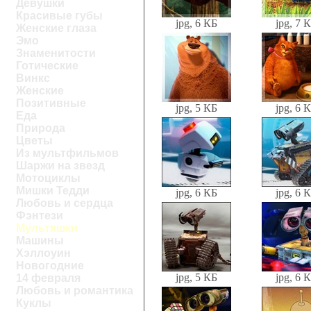
Девушки
Красивые губы
jpg, 6 КБ
jpg, 7 
Женские глаза
Эмо
Знаменитости
Готические
Винкс
Женские
Позитивные
jpg, 5 КБ
jpg, 6 
Еда
Природа
Цветы
Из мультфильмов
Шаржи на звезд
Мотоциклы
Мишки Тедди
jpg, 6 КБ
jpg, 6 
Любовь и сердца
Фэнтези
Мультяшки
Машины
Хэллоуин
Новогодние
jpg, 5 КБ
jpg, 6 
14 февраля
Любовь и романтика
Куклы