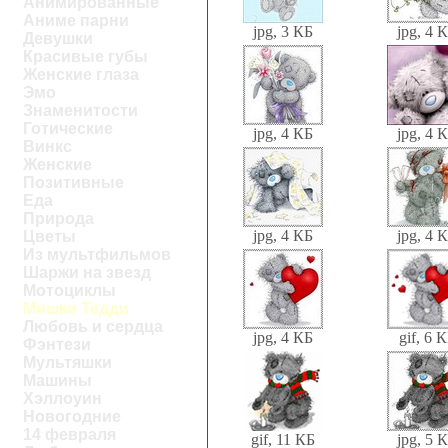
Анимированные
Аниме парни
jpg, 3 КБ
jpg, 4 
Девушки
Красивые губы
Женские глаза
Эмо
Знаменитости
Готические
jpg, 4 КБ
jpg, 4 
Винкс
Женские
Позитивные
Еда
Природа
jpg, 4 КБ
jpg, 4 
Цветы
Из мультфильмов
Шаржи на звезд
Мотоциклы
Мишки Тедди
Любовь и сердца
jpg, 4 КБ
gif, 6 
Фэнтези
Мультяшки
Машины
Хэллоуин
Новогодние
14 февраля
gif, 11 КБ
jpg, 5 