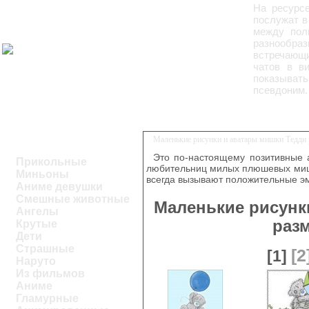
На ресурс
послужат в
между пол
разнообр
встречающи
чатов в ви
показыват
псевдоним.
Маленькие рисунки и аватары мишки Тедди
Это по-настоящему позитивные 
Прикольные
любительниц милых плюшевых миш
Миньоны
всегда вызывают положительные э
Аниме девушки
Смешные животные
Маленькие рисунк
Ангелы
раз
Крутые
Дети
Страшные
[2
[1]
Наруто
Из фильмов
Аниме
Гламурные