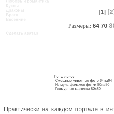
Любовь и романтика
Куклы
Драконы
[2
[1]
Братц
Весенние
8
Размеры:
64
70
Сделать аватар
Популярное:
Смешные животные фото 64на64
Из мультфильмов фотки 80на80
Гламурные картинки 80x80
Практически на каждом портале в ин