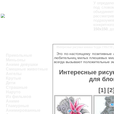
У определе
под словом
объединяе
рассматри
подразуме
конкретног
150х150
, д
Интересные рисунки мишки Тедди 150х150 д
Это по-настоящему позитивные 
Прикольные
любительниц милых плюшевых миш
Миньоны
всегда вызывают положительные э
Аниме девушки
Смешные животные
Интересные рису
Ангелы
для бло
Крутые
Дети
Страшные
[1]
[2
Наруто
Из фильмов
Аниме
Гламурные
Анимированные