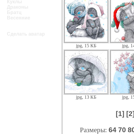
Куклы
Драконы
Братц
Весенние
Сделать аватар
jpg, 15 КБ
jpg, 
jpg, 13 КБ
jpg, 
[1]
[2
Размеры:
64
70
8