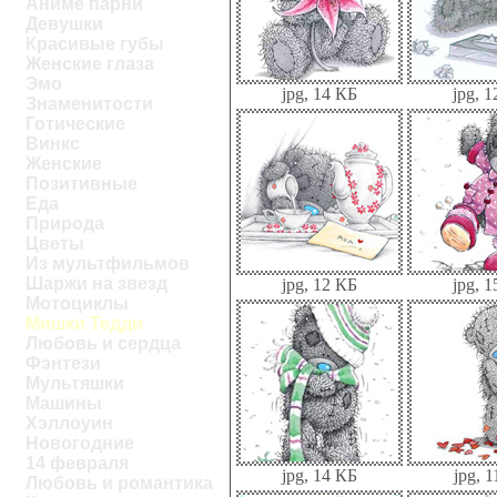
Аниме парни
Девушки
Красивые губы
Женские глаза
Эмо
jpg, 14 КБ
jpg, 
Знаменитости
Готические
Винкс
Женские
Позитивные
Еда
Природа
Цветы
Из мультфильмов
Шаржи на звезд
jpg, 12 КБ
jpg, 
Мотоциклы
Мишки Тедди
Любовь и сердца
Фэнтези
Мультяшки
Машины
Хэллоуин
Новогодние
14 февраля
jpg, 14 КБ
jpg, 
Любовь и романтика