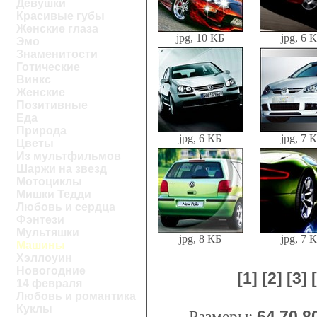
Девушки
Красивые губы
Женские глаза
jpg, 10 КБ
jpg, 6 
Эмо
Знаменитости
Готические
Винкс
Женские
Позитивные
Еда
Природа
jpg, 6 КБ
jpg, 7 
Цветы
Из мультфильмов
Шаржи на звезд
Мотоциклы
Мишки Тедди
Любовь и сердца
Фэнтези
Мультяшки
jpg, 8 КБ
jpg, 7 
Машины
Хэллоуин
Новогодние
[1]
[2]
[3]
14 февраля
Любовь и романтика
Куклы
Размеры:
64
70
8