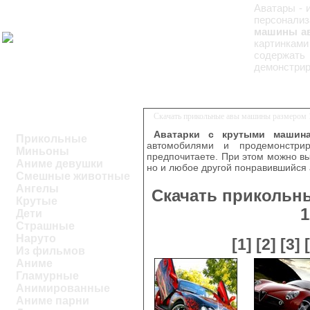
Аватары - 
персонали
машины ав
картинкам
содержат
демонстрир
Скачать прикольные авы машины размером 1
Аватарки с крутыми машин
Прикольные
автомобилями и продемонстри
Миньоны
предпочитаете. При этом можно выб
Аниме девушки
но и любое другой понравившийся 
Смешные животные
Ангелы
Скачать прикольн
Крутые
1
Дети
Страшные
Наруто
[1]
[2]
[3]
Из фильмов
Аниме
Гламурные
Анимированные
Аниме парни