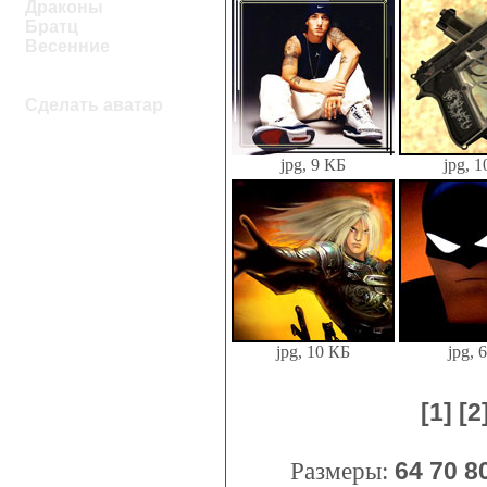
Драконы
Братц
Весенние
Сделать аватар
jpg, 9 КБ
jpg, 
jpg, 10 КБ
jpg, 
[1]
[2
Размеры:
64
70
8