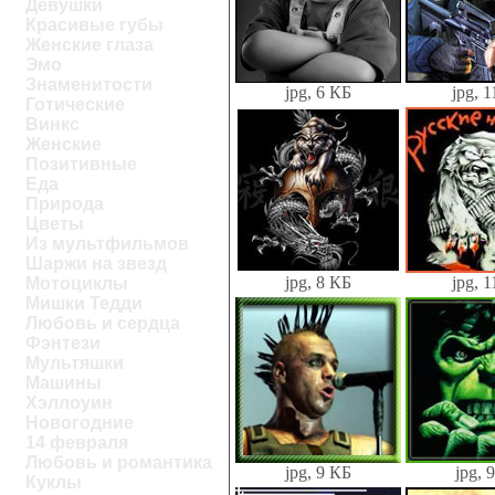
Девушки
Красивые губы
Женские глаза
Эмо
Знаменитости
jpg, 6 КБ
jpg, 
Готические
Винкс
Женские
Позитивные
Еда
Природа
Цветы
Из мультфильмов
Шаржи на звезд
jpg, 8 КБ
jpg, 
Мотоциклы
Мишки Тедди
Любовь и сердца
Фэнтези
Мультяшки
Машины
Хэллоуин
Новогодние
14 февраля
Любовь и романтика
jpg, 9 КБ
jpg, 
Куклы