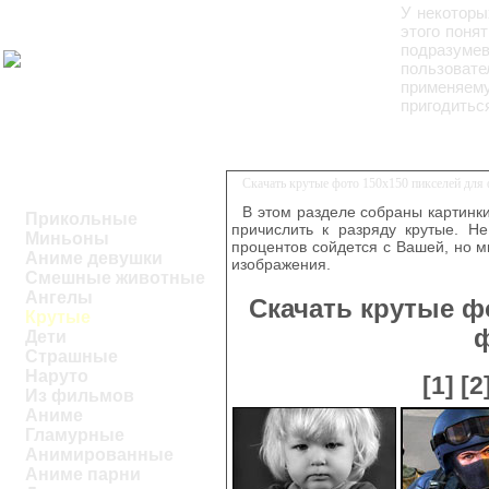
У некоторы
этого поня
подразуме
пользоват
применяем
пригодитьс
Скачать крутые фото 150х150 пикселей для
В этом разделе собраны картинк
Прикольные
причислить к разряду крутые. Н
Миньоны
процентов сойдется с Вашей, но 
Аниме девушки
изображения.
Смешные животные
Ангелы
Скачать крутые ф
Крутые
Дети
Страшные
Наруто
[1]
[2
Из фильмов
Аниме
Гламурные
Анимированные
Аниме парни