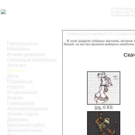
Не весь народ, 
снимка и это по
своебразной виз
Скачать крутые картинки 110 x 110 пикселе
В этом разделе собраны картинки, которые 
Прикольные
Вашей, но мы постараемся выбирать наиболее
Миньоны
Ска
Аниме девушки
Смешные животные
Ангелы
Крутые
Дети
Страшные
Наруто
Из фильмов
Аниме
Гламурные
jpg, 6 КБ
Анимированные
Аниме парни
Девушки
Красивые губы
Женские глаза