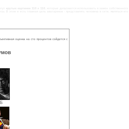
огут
крутые картинки 110 x 110
, которые допускается использовать в замен собственного
ы. В этом и есть главная цель аватариков - представлять человека в сети, являться его
ъективная оценка на сто процентов сойдется с
умов
КБ