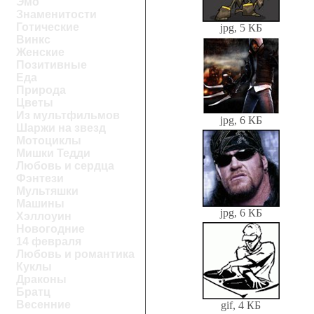
Эмо
Знаменитости
Готические
jpg, 5 КБ
Винкс
Женские
Позитивные
Еда
Природа
Цветы
Из мультфильмов
jpg, 6 КБ
Шаржи на звезд
Мотоциклы
Мишки Тедди
Любовь и сердца
Фэнтези
Мультяшки
Машины
jpg, 6 КБ
Хэллоуин
Новогодние
14 февраля
Любовь и романтика
Куклы
Драконы
Братц
Весенние
gif, 4 КБ