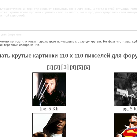
путешествуя по интернету, желают открывать свою личность. И тогда в этой ситуации пом
может кроме всего прочего спрятать свою личность, но и продемострировать свои интерес
итной карточкой.
й для форумов
можно по тем или иным параметрам причислить к разряду крутые. Не факт что наша суб
 интересные изображения.
чать крутые картинки 110 x 110 пикселей для фор
[3]
[1]
[2]
[4]
[5]
[6]
jpg, 5 КБ
jpg, 5 