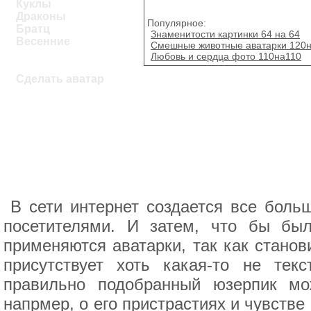
Куклы
Драконы
Популярное:
Братц
Знаменитости картинки 64 на 64
Весенние
Смешные животные аватарки 120
Любовь и сердца фото 110на110
Сделать аватар
В сети интернет создается все боль
посетителями. И затем, что бы был
применяются аватарки, так как станов
присутствует хоть какая-то не те
правильно подобранный юзерпик мож
напрмер, о его пристрастиях и чувстве