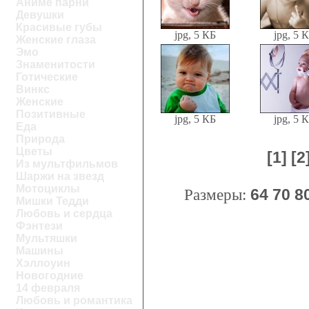
Аниме парни
Девушки
Красивые губы
jpg, 5 КБ
jpg, 5 
Женские глаза
Эмо
Знаменитости
Готические
Винкс
Женские
Позитивные
jpg, 5 КБ
jpg, 5 
Еда
Природа
Цветы
[1]
[2
Из мультфильмов
Шаржи на звезд
Мотоциклы
Размеры:
64
70
8
Мишки Тедди
Любовь и сердца
Фэнтези
Мультяшки
Машины
Хэллоуин
Новогодние
14 февраля
Любовь и романтика