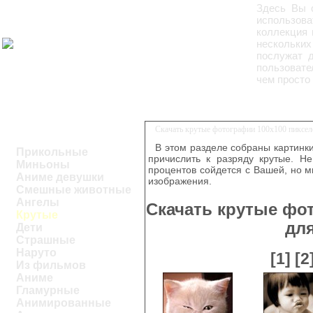
Здесь Вы 
использова
коллекция 
нескольких
послужат д
пользовате
чем просто
Скачать крутые фотографии 100x100 пиксе
В этом разделе собраны картинк
Прикольные
причислить к разряду крутые. Н
Миньоны
процентов сойдется с Вашей, но 
Аниме девушки
изображения.
Смешные животные
Ангелы
Скачать крутые фо
Крутые
дл
Дети
Страшные
Наруто
[1]
[2
Из фильмов
Аниме
Гламурные
Анимированные