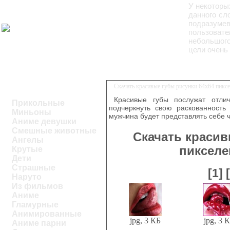
У некоторы
данного сл
подразуме
пользоват
небольшого
цели очень
Скачать красивые губы рисунки 64х64 пикс
Красивые губы послужат отли
Прикольные
подчеркнуть свою раскованность 
Миньоны
мужчина будет представлять себе ч
Аниме девушки
Смешные животные
Скачать красив
Ангелы
пикселе
Крутые
Дети
Страшные
[1]
Наруто
Из фильмов
Аниме
Гламурные
Анимированные
jpg, 3 КБ
jpg, 3 
Аниме парни