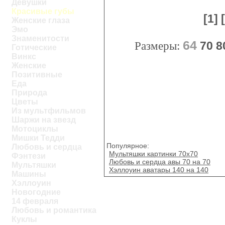
Девушки
Красивые губы
[1]
Женские глаза
Эмо
Знаменитости
64
Размеры:
70
8
Готические
Винкс
Женские
Позитивные
Еда
Природа
Цветы
Из мультфильмов
Шаржи на звезд
Мотоциклы
Мишки Тедди
Популярное:
Любовь и сердца
Мультяшки картинки 70х70
Фэнтези
Любовь и сердца авы 70 на 70
Мультяшки
Хэллоуин аватары 140 на 140
Машины
Хэллоуин
Новогодние
14 февраля
Любовь и романтика
Куклы