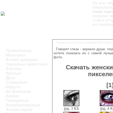
Не все люд
показывать
глаза карт
позволит н
этом и ест
его своебра
Скачать женские глаза картинки 64х64 пикс
Говорят глаза - зеркало души, тог
Прикольные
хотите показать их с самой лучш
Миньоны
фото.
Аниме девушки
Смешные животные
Скачать женски
Ангелы
пикселе
Крутые
Дети
Страшные
[1
Наруто
Из фильмов
Аниме
Гламурные
Анимированные
jpg, 3 КБ
jpg, 4 
Аниме парни