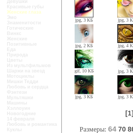
Девушки
Красивые губы
Женские глаза
Эмо
jpg, 3 КБ
jpg, 3 
Знаменитости
Готические
Винкс
Женские
Позитивные
jpg, 2 КБ
jpg, 4 
Еда
Природа
Цветы
Из мультфильмов
gif, 10 КБ
Шаржи на звезд
jpg, 3 
Мотоциклы
Мишки Тедди
Любовь и сердца
Фэнтези
jpg, 3 КБ
jpg, 3 
Мультяшки
Машины
Хэллоуин
[1
Новогодние
14 февраля
Любовь и романтика
64
Размеры:
70
8
Куклы