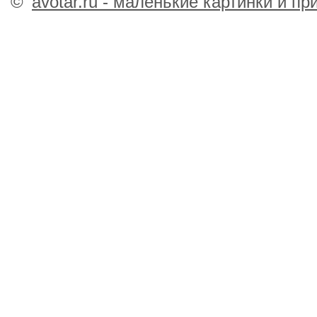
©
avotar.ru - маленькие картинки и п