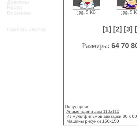
Драконы
Братц
jpg, 5 КБ
jpg, 5 
Весенние
[1]
[2]
[3]
Сделать аватар
Размеры:
64
70
8
Популярное:
Аниме парни авы 110x110
Из мультфильмов аватарки 80 х 80
Машины рисунки 150х150