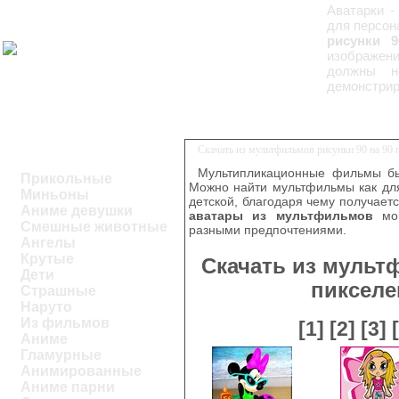
Аватарки -
для персон
рисунки 
изображени
должны н
демонстрир
Скачать из мультфильмов рисунки 90 на 90
Мультипликационные фильмы бы
Прикольные
Можно найти мультфильмы как для
Миньоны
детской, благодаря чему получаетс
Аниме девушки
аватары из мультфильмов
мог
Смешные животные
разными предпочтениями.
Ангелы
Крутые
Скачать из мульт
Дети
пикселе
Страшные
Наруто
Из фильмов
[1]
[2]
[3]
Аниме
Гламурные
Анимированные
Аниме парни