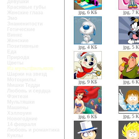
Девушки
Красивые губы
jpg, 6 КБ
jpg, 7 
Женские глаза
Эмо
Знаменитости
Готические
Винкс
Женские
Позитивные
jpg, 4 КБ
jpg, 5 
Еда
Природа
Цветы
Из мультфильмов
Шаржи на звезд
Мотоциклы
jpg, 9 КБ
jpg, 6 
Мишки Тедди
Любовь и сердца
Фэнтези
Мультяшки
Машины
Хэллоуин
jpg, 5 
jpg, 6 КБ
Новогодние
14 февраля
Любовь и романтика
Куклы