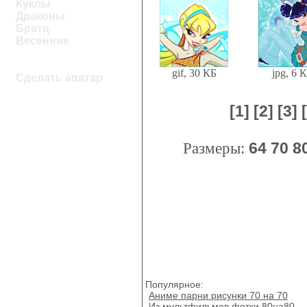
Куклы
Драконы
Братц
Весенние
gif, 30 КБ
jpg, 6 
Сделать аватар
[1]
[2]
[3]
Размеры:
64
70
8
Популярное:
Аниме парни рисунки 70 на 70
Из мультфильмов фотки 80на80