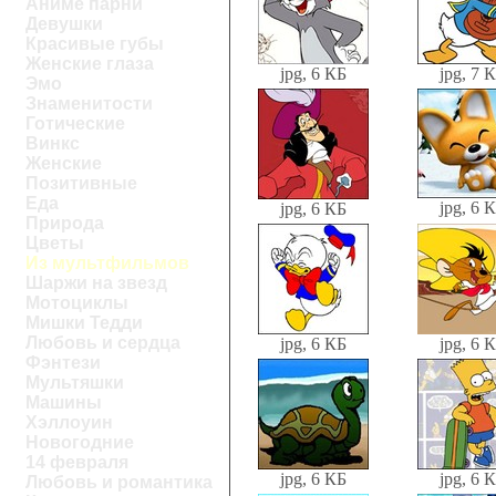
Аниме парни
Девушки
Красивые губы
Женские глаза
jpg, 6 КБ
jpg, 7 
Эмо
Знаменитости
Готические
Винкс
Женские
Позитивные
Еда
jpg, 6 
jpg, 6 КБ
Природа
Цветы
Из мультфильмов
Шаржи на звезд
Мотоциклы
Мишки Тедди
Любовь и сердца
jpg, 6 КБ
jpg, 6 
Фэнтези
Мультяшки
Машины
Хэллоуин
Новогодние
14 февраля
jpg, 6 КБ
jpg, 6 
Любовь и романтика