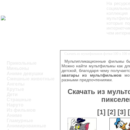
На ресурс
социальных
коллекция
мультфиль
которые по
интернетчи
чем интерн
Скачать из мультфильмов фотки 100 x 100 
Мультипликационные фильмы бы
Прикольные
Можно найти мультфильмы как для
Миньоны
детской, благодаря чему получаетс
Аниме девушки
аватары из мультфильмов
мог
Смешные животные
разными предпочтениями.
Ангелы
Крутые
Скачать из мульт
Дети
пикселе
Страшные
Наруто
Из фильмов
[1]
[2]
[3]
Аниме
Гламурные
Анимированные