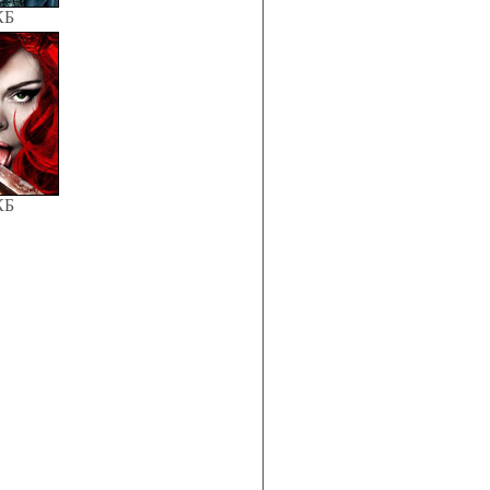
КБ
КБ