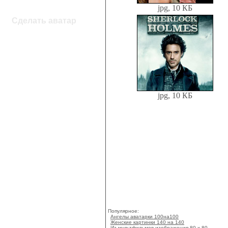
jpg, 10 КБ
Сделать аватар
jpg, 10 КБ
Популярное:
Ангелы аватарки 100на100
Женские картинки 140 на 140
Из мультфильмов изображения 80 х 80