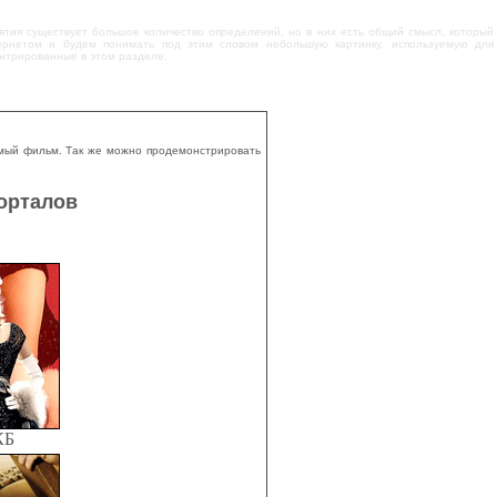
ятия существует большое количество определений, но в них есть общий смысл, который
ернетом и будем понимать под этим словом небольшую картинку, используемую для
ентрированные в этом разделе.
мый фильм. Так же можно продемонстрировать
порталов
КБ