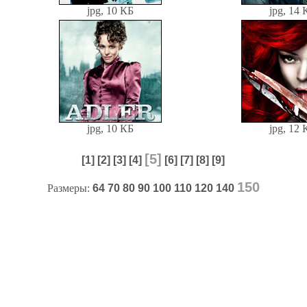
jpg, 10 КБ
jpg, 14 
jpg, 10 КБ
jpg, 12 
[5]
[1]
[2]
[3]
[4]
[6]
[7]
[8]
[9]
150
Размеры:
64
70
80
90
100
110
120
140