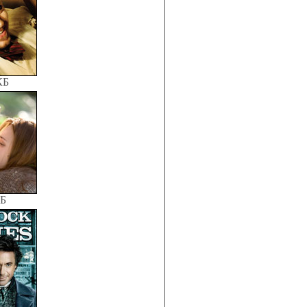
КБ
КБ