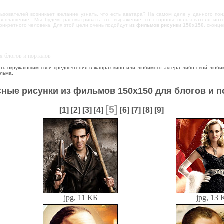
льзователей возникает желание узнать, что есть аватара? На самом деле у данного пон
 воплащение. Мы будем рассматривать это выражение со стороны пользователя инт
онкретного человека. Для этой цели очень подойдут
из фильмов рисунки 150х150
, сконц
я блогов и порталов
ть окружающим свои предпочтения в жанрах кино или любимого актера либо свой люби
льма.
ные рисунки из фильмов 150х150 для блогов и 
[5]
[1]
[2]
[3]
[4]
[6]
[7]
[8]
[9]
jpg, 11 КБ
jpg, 13 