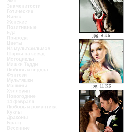
Эмо
Знаменитости
Готические
Винкс
Женские
Позитивные
Еда
jpg, 9 КБ
Природа
Цветы
Из мультфильмов
Шаржи на звезд
Мотоциклы
Мишки Тедди
Любовь и сердца
Фэнтези
Мультяшки
Машины
jpg, 11 КБ
Хэллоуин
Новогодние
14 февраля
Любовь и романтика
Куклы
Драконы
Братц
Весенние