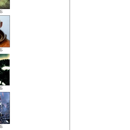
КБ
КБ
КБ
КБ