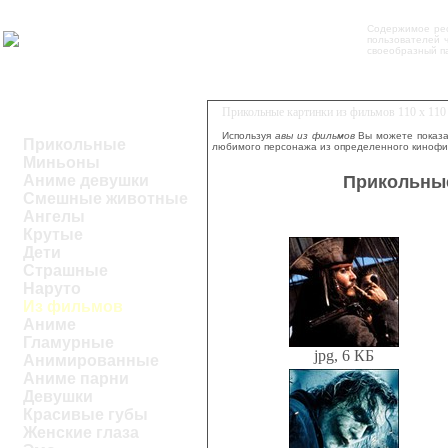
Содержимое ре
пользователей ч
своеобразный па
Прикольные картинки из фильмов 110 х 110 
Используя
авы из фильмов
Вы можете показа
Прикольные
любимого персонажа из определенного кинофи
Миньоны
Прикольные
Аниме девушки
Смешные животные
Ангелы
Крутые
Дети
Страшные
Наруто
Из фильмов
Аниме
Гламурные
jpg, 6 КБ
Анимированные
Аниме парни
Девушки
Красивые губы
Женские глаза