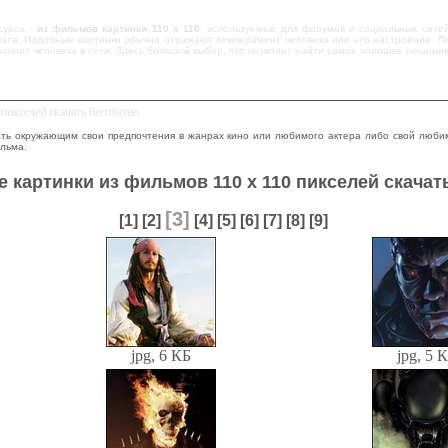
сурса -
из фильмов картинки 110 х 110
, используемые для форумов и социальных сетей
ата. Подобные картинки обычно отражают темперамент человека или его настроение. Поэ
спорт человека в сети. Здесь большой выбор, что позволит найти самое хорошее решение
пикселей скачать бесплатно
ть окружающим свои предпочтения в жанрах кино или любимого актера либо свой люби
льма.
 картинки из фильмов 110 х 110 пикселей скачат
[3]
[1]
[2]
[4]
[5]
[6]
[7]
[8]
[9]
jpg, 6 КБ
jpg, 5 