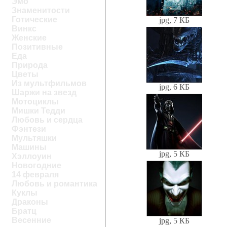
Эмо
Знаменитости
Готические
jpg, 7 КБ
Винкс
Женские
Позитивные
Еда
Природа
Цветы
Из мультфильмов
jpg, 6 КБ
Шаржи на звезд
Мотоциклы
Мишки Тедди
Любовь и сердца
Фэнтези
Мультяшки
Машины
jpg, 5 КБ
Хэллоуин
Новогодние
14 февраля
Любовь и романтика
Куклы
Драконы
Братц
Весенние
jpg, 5 КБ