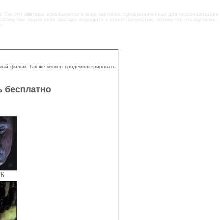
. Так эти аватары используются в виде картинок, предназначенных для персонализации
тому при поиске себе аватара подходите с ответственностью, потому что эта картинка -
.
мый фильм. Так же можно продемонстрировать
ь бесплатно
КБ