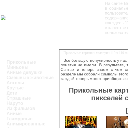
На сайте В
в социальн
пользовате
содержание
как здесь 
в качестве
пользовате
Прикольные картинки хэллоуин 110 х 110 пи
Все большую популярность у нас
Прикольные
понятия не имели. В результате,
Миньоны
Святых и теперь знаем с чем св
Аниме девушки
разделе мы собрали символы этого
Смешные животные
каждый теперь может приобщиться 
Ангелы
Крутые
Прикольные карт
Дети
пикселей 
Страшные
Наруто
Из фильмов
Аниме
Гламурные
Анимированные