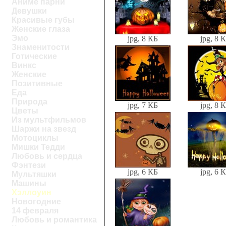
Аниме парни
Девушки
Красивые губы
Женские глаза
Эмо
jpg, 8 КБ
jpg, 8 
Знаменитости
Готические
Винкс
Женские
Позитивные
Еда
Природа
jpg, 7 КБ
jpg, 8 
Цветы
Из мультфильмов
Шаржи на звезд
Мотоциклы
Мишки Тедди
Любовь и сердца
Фэнтези
jpg, 6 КБ
jpg, 6 
Мультяшки
Машины
Хэллоуин
Новогодние
14 февраля
Любовь и романтика