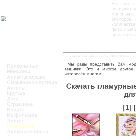
На этих с
послужат н
маленьких 
размеров, 
количества
фото позво
просто имя.
Скачать гламурные рисунки 90 x 90 пиксел
Мы рады представить Вам модн
Прикольные
вещички. Это и многое другое 
Миньоны
интересен многим.
Аниме девушки
Смешные животные
Скачать гламурные
Ангелы
дл
Крутые
Дети
Страшные
[1]
Наруто
Из фильмов
Аниме
Гламурные
Анимированные