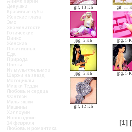
Аниме парни
Девушки
gif, 13 КБ
gif, 11 
Красивые губы
Женские глаза
Эмо
Знаменитости
Готические
Винкс
jpg, 5 КБ
jpg, 5 
Женские
Позитивные
Еда
Природа
Цветы
Из мультфильмов
jpg, 5 КБ
jpg, 5 
Шаржи на звезд
Мотоциклы
Мишки Тедди
Любовь и сердца
Фэнтези
Мультяшки
gif, 12 КБ
Машины
Хэллоуин
Новогодние
[1]
14 февраля
Любовь и романтика