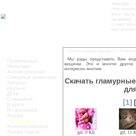
Аватары - 
персонализ
могут быть 
например 
существен
настроение
Скачать гламурные аватарки 70 x 70 пиксел
Мы рады представить Вам модн
Прикольные
вещички. Это и многое другое 
Миньоны
интересен многим.
Аниме девушки
Смешные животные
Скачать гламурные 
Ангелы
дл
Крутые
Дети
Страшные
[1]
Наруто
Из фильмов
Аниме
Гламурные
Анимированные
Аниме парни
gif, 9 КБ
gif, 11 