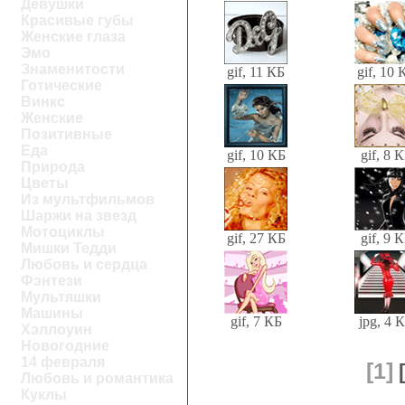
Девушки
Красивые губы
Женские глаза
Эмо
Знаменитости
gif, 11 КБ
gif, 10 
Готические
Винкс
Женские
Позитивные
Еда
gif, 10 КБ
gif, 8 
Природа
Цветы
Из мультфильмов
Шаржи на звезд
Мотоциклы
gif, 27 КБ
gif, 9 
Мишки Тедди
Любовь и сердца
Фэнтези
Мультяшки
Машины
gif, 7 КБ
jpg, 4 
Хэллоуин
Новогодние
14 февраля
[1]
Любовь и романтика
Куклы