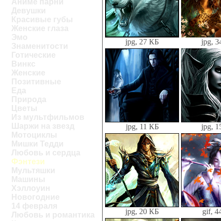
Аниме парни
Девушки
Красивые губы
Женские глаза
Эмо
jpg, 27 КБ
jpg, 
Знаменитости
Готические
Винкс
Женские
Позитивные
Еда
Природа
Цветы
Из мультфильмов
Шаржи на звезд
jpg, 11 КБ
jpg, 
Мотоциклы
Мишки Тедди
Любовь и сердца
Фэнтези
Мультяшки
Машины
Хэллоуин
Новогодние
14 февраля
jpg, 20 КБ
gif, 
Любовь и романтика