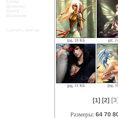
Куклы
Драконы
Братц
Весенние
Сделать аватар
jpg, 18 КБ
gif, 
jpg, 
jpg, 11 КБ
[3
[1]
[2]
Размеры:
64
70
8