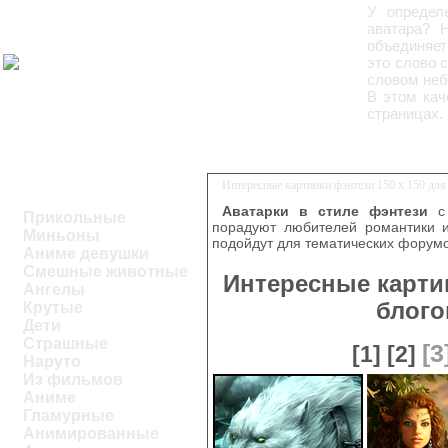
У определ
аватара? 
объединяе
это слово 
словом неб
В этом кач
страницах.
Интересные картинки фэнтези 150 x 150 для
Аватарки в стиле фэнтези
с 
Прикольные
порадуют любителей романтики и
Миньоны
подойдут для тематических форумо
Аниме девушки
Смешные животные
Интересные картин
Ангелы
блого
Крутые
Дети
Страшные
[3
[1]
[2]
Наруто
Из фильмов
Аниме
Гламурные
Анимированные