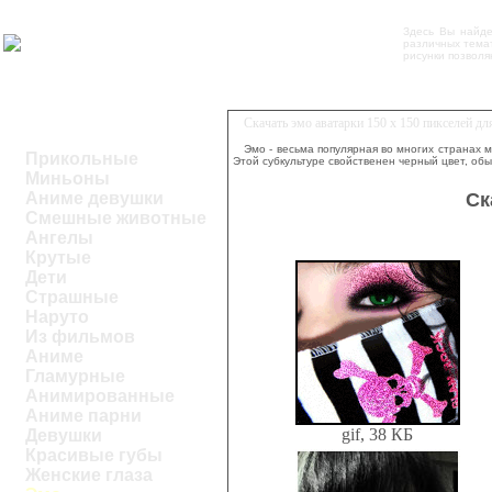
Здесь Вы найд
различных темат
рисунки позволя
Скачать эмо аватарки 150 x 150 пикселей д
Эмо - весьма популярная во многих странах
Прикольные
Этой субкультуре свойственен черный цвет, об
Миньоны
Ск
Аниме девушки
Смешные животные
Ангелы
Крутые
Дети
Страшные
Наруто
Из фильмов
Аниме
Гламурные
Анимированные
Аниме парни
gif, 38 КБ
Девушки
Красивые губы
Женские глаза