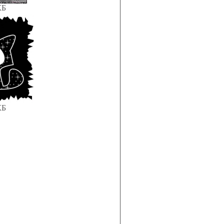
КБ
КБ