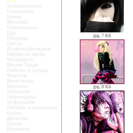
Эмо
Знаменитости
Готические
Винкс
Женские
Позитивные
Еда
jpg, 7 КБ
Природа
Цветы
Из мультфильмов
Шаржи на звезд
Мотоциклы
Мишки Тедди
Любовь и сердца
Фэнтези
Мультяшки
Машины
jpg, 8 КБ
Хэллоуин
Новогодние
14 февраля
Любовь и романтика
Куклы
Драконы
Братц
Весенние