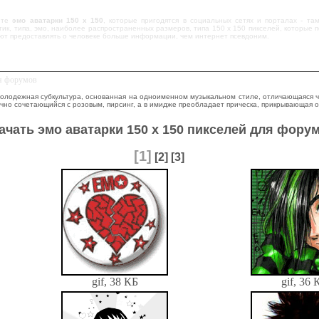
ете
эмо аватарки 150 x 150
, которые пригодятся в социальных сетях и порталах - та
ик, типа, эмо, наиболее распространенных размеров, типа 150 x 150 пикселей, которые п
ют предоставлять о человеке больше информации, чем интернет псевдоним.
ля форумов
 молодежная субкультура, основанная на одноименном музыкальном стиле, отличающаяся
ычно сочетающийся с розовым, пирсинг, а в имидже преобладает прическа, прикрывающая о
ачать эмо аватарки 150 x 150 пикселей для фору
[1]
[2]
[3]
gif, 38 КБ
gif, 36 