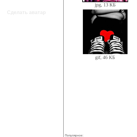
jpg, 13 КБ
Сделать аватар
gif, 46 КБ
Популярное: