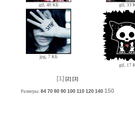
gif, 48 КБ
gif, 33 
jpg, 7 КБ
gif, 17 
[1]
[2]
[3]
150
Размеры:
64
70
80
90
100
110
120
140