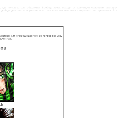
м, где пользователи общаются. Вообще здесь находится коллекция маленьких аватарки
одойдут для многих порталов и чатов в качестве юзерпика конкретного интернетчика. Эти
 чувственным мироощущением ее приверженцев.
дин глаз.
мов
КБ