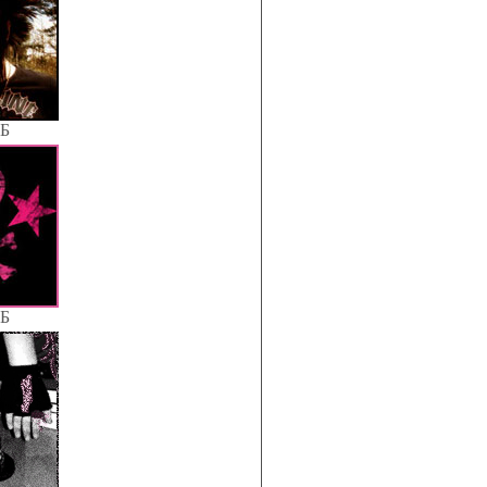
КБ
КБ